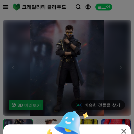

크레알리티 클라우드
로그인



비슷한 것들을 찾기

3D 미리보기

