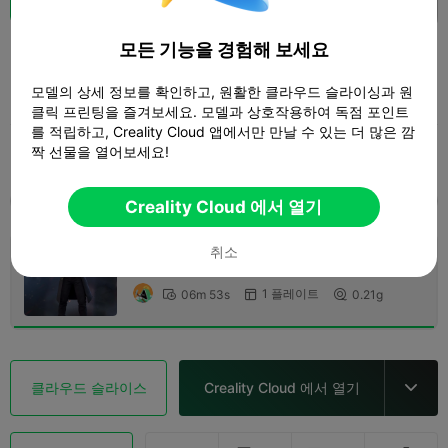
Saksham
모든 기능을 경험해 보세요
모델의 상세 정보를 확인하고, 원활한 클라우드 슬라이싱과 원
Saksham Bisht
클릭 프린팅을 즐겨보세요. 모델과 상호작용하여 독점 포인트
를 적립하고, Creality Cloud 앱에서만 만날 수 있는 더 많은 깜
짝 선물을 열어보세요!
인쇄 설정 (1)
추가하다
Miniatures
Characters & Creatures



모두
K2 Plus
K2 Pro
K2
K2 SE
SPARKX 
Creality Cloud 에서 열기
취소
0.2mm layer, 2 walls, 15% infill
1 플레이트
06m 53s
0.21g



클라우드 슬라이스
Creality Cloud 에서 열기
