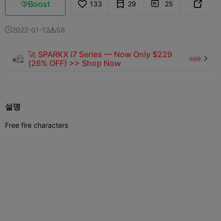
Boost
133
29
25



2022-01-12
58


🚀 SPARKX i7 Series — Now Only $229
sale

(26% OFF) >> Shop Now
설명
Free fire characters