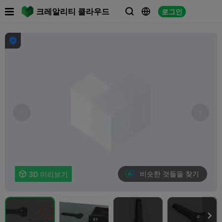

크레알리티 클라우드
로그인




비슷한 것들을 찾기

3D 미리보기
