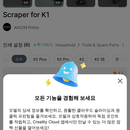
G
I
F
G
I
F
Scraper for K1
AXIOM Prints
인쇄 설정 (6)
추가하다
Household
Tools & Spare Parts



모두
K2 Plus
K2 Pro
K2
K2 SE
SPARKX 
4.0

0.2mm layer, 4 walls, 30% infill

1 플레이트
30m 42s
24.19g



모든 기능을 경험해 보세요
0.2mm layer, 2 walls, 15% infill
모델의 상세 정보를 확인하고, 원활한 클라우드 슬라이싱과 원
클릭 프린팅을 즐겨보세요. 모델과 상호작용하여 독점 포인트
1 플레이트
14m 37s
10.06g



를 적립하고, Creality Cloud 앱에서만 만날 수 있는 더 많은 깜
짝 선물을 열어보세요!