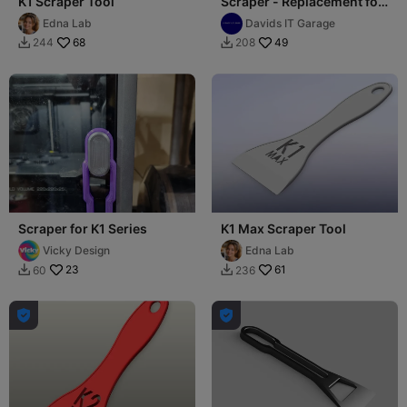
K1 Scraper Tool
Scraper - Replacement for
K1/K2 Series
Edna Lab
Davids IT Garage
68
49
244
208


Scraper for K1 Series
K1 Max Scraper Tool
Vicky Design
Edna Lab
23
61
60
236



