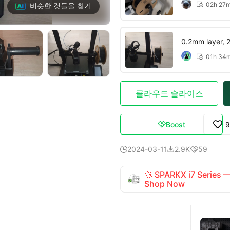
02h 27
비슷한 것들을 찾기

0.2mm layer, 2 
01h 34

클라우드 슬라이스
Boost
9

2024-03-11
2.9K
59



🚀 SPARKX i7 Series
Shop Now