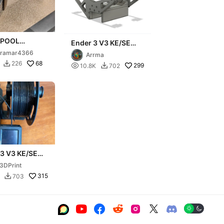
SPOOL
Ender 3 V3 KE/SE
R ENDER 3
Top Spool Holder
tramar4366
Arrma
68
226


299
10.8K
702

 3 V3 KE/SE
pool Holder
3DPrint
315
703






