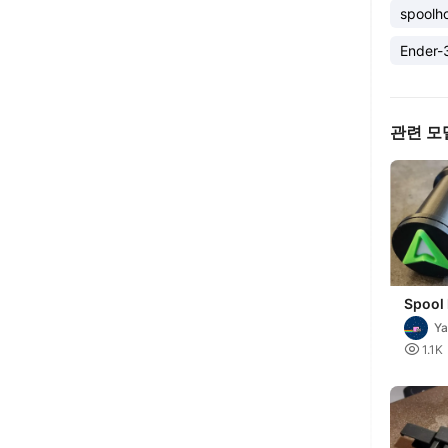
spoolh
Ender-
관련 모
Spool 
redesi
Ya
ENDER 

1.1K