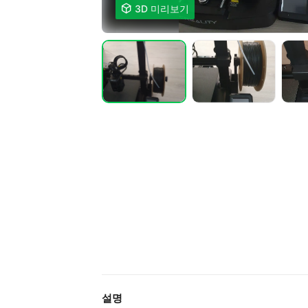

3D 미리보기
설명