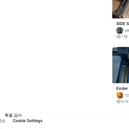
SIDE 
HOLDE
ul
V3 KE

1.5K
Ender
Side S
12

6.7K
특별 감사
비스
Cookie Settings
.