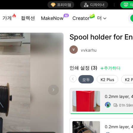

프리미엄

디자이너
작


AI
가게
컬렉션
더
MakeNow
Creator

Spool holder for E
vvkarhu
인쇄 설정 (3)
추가하다

모두
K2 Plus
K2 
0.2mm layer, 4 
01h 59

0.2mm layer, 4 