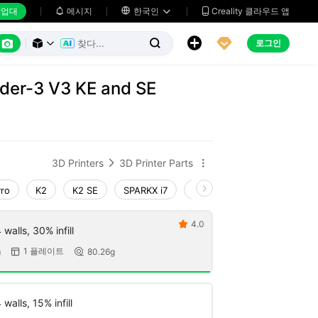
업대
메시지

한국인
Creality 클라우드 앱






로그인



nder-3 V3 KE and SE
3D Printers
3D Printer Parts


Pro
K2
K2 SE
SPARKX i7
Creality Hi
Ender-3 V4
4.0

walls, 30% infill
1 플레이트
m
80.26g


walls, 15% infill