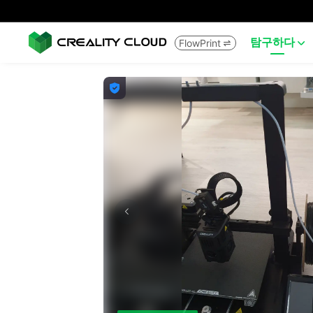
탐구하다
FlowPrint


