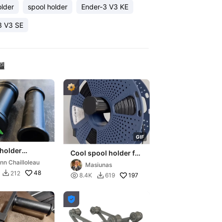
older
spool holder
Ender-3 V3 KE
3 V3 SE
델
G
I
F
holder
Cool spool holder for
gned for
Ender-3 V3 SE/KE
nn Chailloleau
Masiunas
3 V3 SE / KE
48
212


197
8.4K
619

