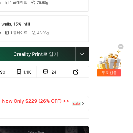
1 플레이트
m
75.68g


walls, 15% infill
1 플레이트
m
48.98g


Creality Print로 열기

90
1.1K
24


무료 선물
 — Now Only $229 (26% OFF) >>
sale
