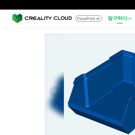
탐구하다
FlowPrint

