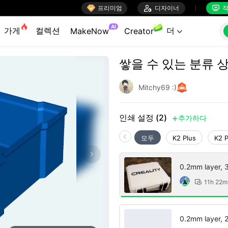

프리미엄

디자이너
작


AI
가게
컬렉션
더
MakeNow
Creator

쌓을 수 있는 분류 
Mitchy69 :)
인쇄 설정 (2)
추가하다

모두
K2 Plus
K2 
0.2mm layer, 3 
11h 22m

0.2mm layer, 2 