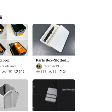
델
g box
Parts Box-Slotted
Multisize
 prints and
CKerper13
fts
645

24
1.5K
395
39

