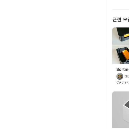
관련 모
Sortin
3D
gi

8.9K