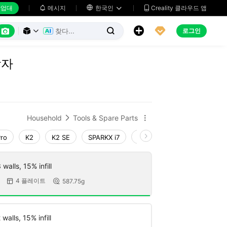
업대
메시지

한국인
Creality 클라우드 앱






로그인



상자
Household
Tools & Spare Parts


Pro
K2
K2 SE
SPARKX i7
Creality Hi
Ender-3 V4
walls, 15% infill
4 플레이트
587.75g


walls, 15% infill