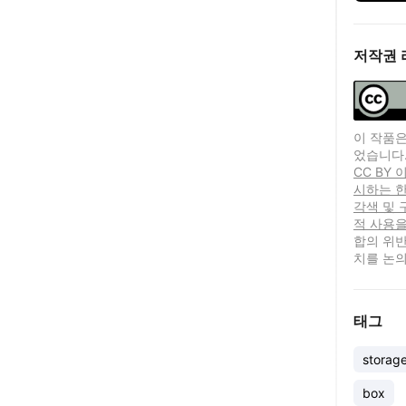
저작권 
이 작품은
었습니다
CC BY
시하는 한
각색 및 
적 사용을
합의 위반
치를 논의
태그
storag
box