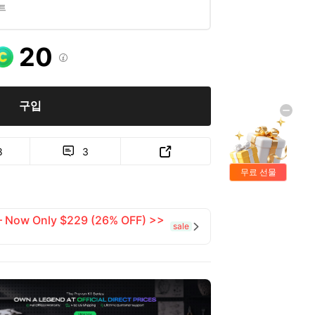
트
20

구입
8
3


무료 선물
 — Now Only $229 (26% OFF) >>
sale
