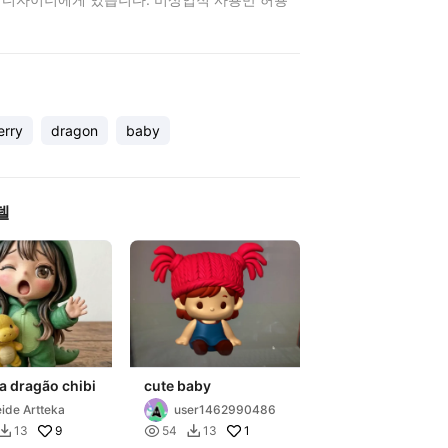
erry
dragon
baby
델
a dragão chibi
cute baby
ide Artteka
user1462990486
9

1
13
54
13

