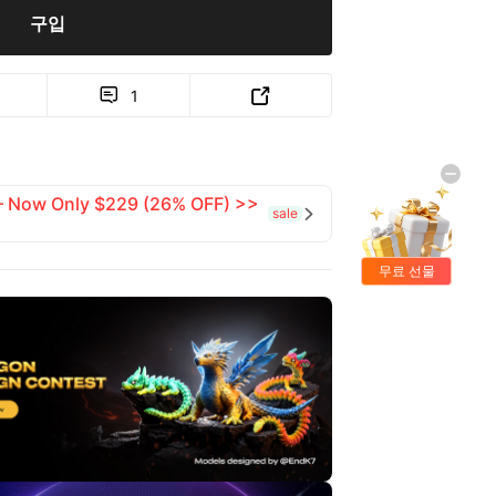
구입
1


 — Now Only $229 (26% OFF) >>
sale

무료 선물