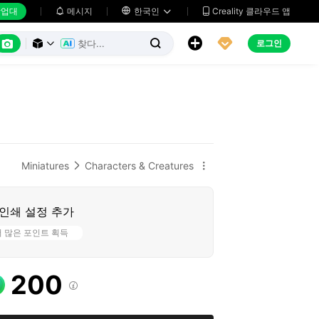
업대
메시지

한국인
Creality 클라우드 앱






로그인



Miniatures
Characters & Creatures


인쇄 설정 추가
더 많은 포인트 획득
200
