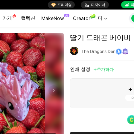

프리미엄

디자이너
작


AI
가게
컬렉션
더
MakeNow
Creator

딸기 드래곤 베이비
The Dragons Den
인쇄 설정
추가하다

