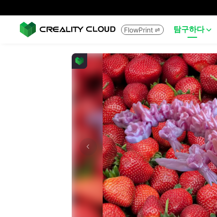
탐구하다
FlowPrint

