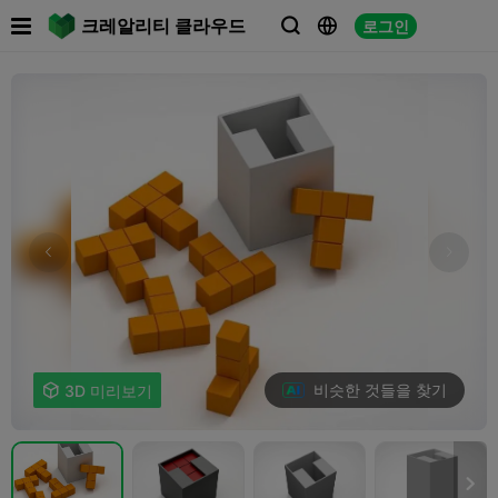

크레알리티 클라우드
로그인



비슷한 것들을 찾기

3D 미리보기
