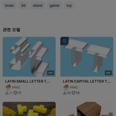
brain
3d
stand
game
toy
관련 모델

G
I
F
G
I
F
LATIN SMALL LETTER T,
LATIN CAPITAL LETTER T,
nestable box (v1)
nestable box (v1)
PPAC
PPAC
17
15
21
88

