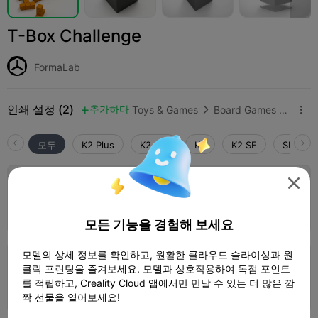
T-Box Challenge
FormaLab
인쇄 설정 (2)
추가하다
Toys & Games
Board Games & Card Games



모두
K2 Plus
K2 Pro
K2
K2 SE
SPARKX 

0.2mm layer, 2 walls, 15% infill
3 플레이트
작가
44m 16s
36.94g



모든 기능을 경험해 보세요
모델의 상세 정보를 확인하고, 원활한 클라우드 슬라이싱과 원
0.2mm layer, 2 walls, 15% infill
클릭 프린팅을 즐겨보세요. 모델과 상호작용하여 독점 포인트
를 적립하고, Creality Cloud 앱에서만 만날 수 있는 더 많은 깜
1 플레이트
01h 04m
36.70g



짝 선물을 열어보세요!