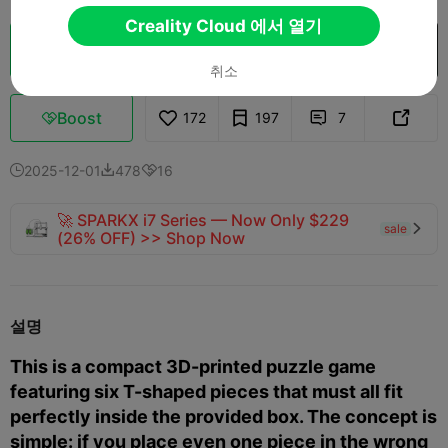
Creality Cloud 에서 열기
클라우드 슬라이스
Creality Cloud 에서 열기

취소
Boost
172
197
7



2025-12-01
478
16



🚀 SPARKX i7 Series — Now Only $229
sale

(26% OFF) >> Shop Now
설명
This is a compact 3D-printed puzzle game
featuring six T-shaped pieces that must all fit
perfectly inside the provided box. The concept is
simple: if you place even one piece in the wrong