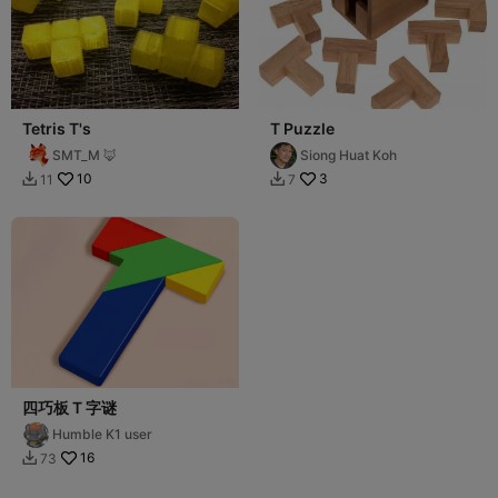
Tetris T's
T Puzzle
SMT_M 🦊
Siong Huat Koh
10
3
11
7


四巧板 T 字谜
Humble K1 user
16
73
