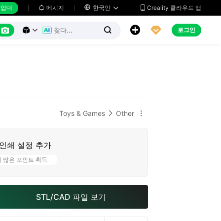
업대
메시지

한국인
Creality 클라우드 앱






로그인



Toys & Games
Other


인쇄 설정 추가
더 많은 포인트 획득
STL/CAD 파일 보기