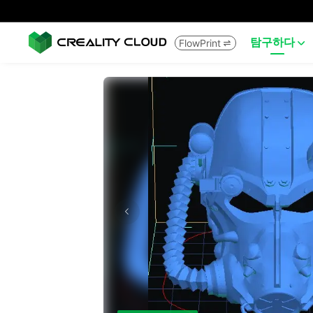
탐구하다
FlowPrint

