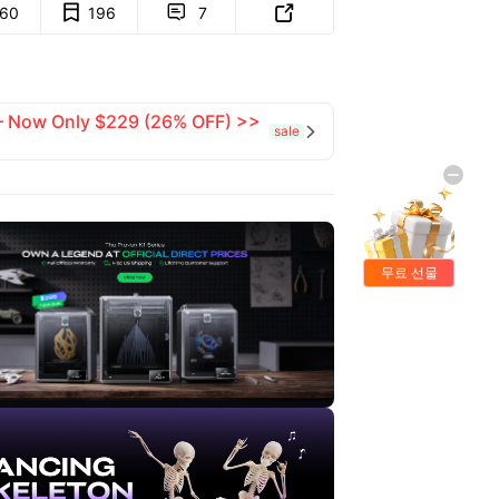
160
196
7


 — Now Only $229 (26% OFF) >>
sale

무료 선물