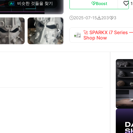
비슷한 것들을 찾기
Boost

2025-07-15
203
3




🚀 SPARKX i7 Series
Shop Now