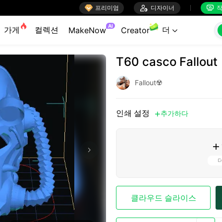

프리미엄

디자이너
작


AI
가게
컬렉션
더
MakeNow
Creator

T60 casco Fallout
Fallout☢️
인쇄 설정
추가하다


클라우드 슬라이스