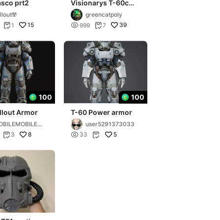
asco prt2
Visionarys T-60c
helmet - Fan Art -
llout☢️
greencatpoly
Fallout heavy Helmet
15

39
1
999
7


100
100
llout Armor
T-60 Power armor
OBILEMOBILEP
user5291373033
8

5
3
33

