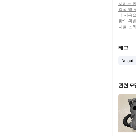
시하는 한
각색 및 
적 사용을
합의 위반
치를 논의
태그
fallout
관련 모