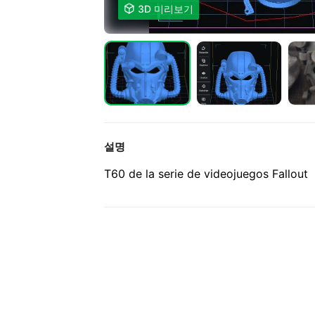

3D 미리보기
설명
T60 de la serie de videojuegos Fallout