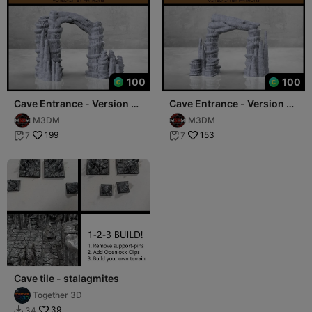
100
100
Cave Entrance - Version 2
Cave Entrance - Version 1 -
- Tabletop Scatter Terrain
Tabletop Scatter Terrain
M3DM
M3DM
199
153
7
7


Cave tile - stalagmites
Together 3D
39
34
