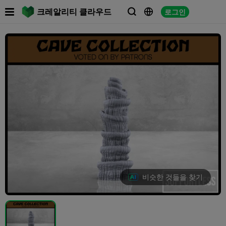

크레알리티 클라우드
로그인



비슷한 것들을 찾기