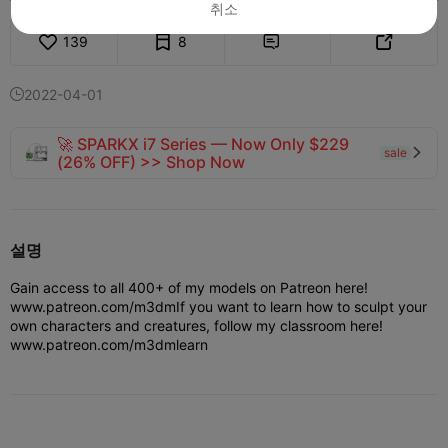
취소
139
8


2022-04-01

🚀 SPARKX i7 Series — Now Only $229
sale

(26% OFF) >> Shop Now
설명
Gain access to all 400+ of my models on Patreon here!
www.patreon.com/m3dm
If you want to learn how to sculpt your
own characters and creatures, follow my classroom here!
www.patreon.com/m3dmlearn