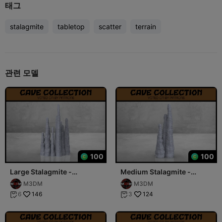
태그
stalagmite
tabletop
scatter
terrain
관련 모델
100
100
Large Stalagmite -
Medium Stalagmite -
Tabletop Scatter Terrain
Tabletop Scatter Terrain
M3DM
M3DM
146
124
6
3

