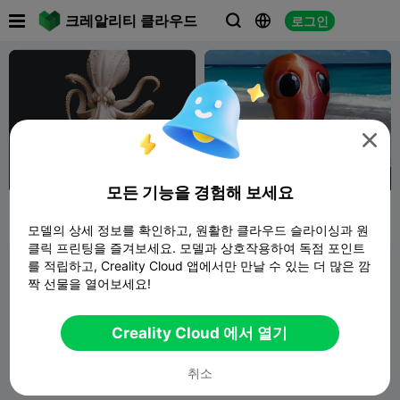

크레알리티 클라우드
로그인




300
350
모든 기능을 경험해 보세요
행운의 문어
Baby Octopus ( No Support
)
모델의 상세 정보를 확인하고, 원활한 클라우드 슬라이싱과 원
3DprintingReal
177
3DJPDESIGNS
17
41
5


클릭 프린팅을 즐겨보세요. 모델과 상호작용하여 독점 포인트
ms
를 적립하고, Creality Cloud 앱에서만 만날 수 있는 더 많은 깜
짝 선물을 열어보세요!
Creality Cloud 에서 열기
취소