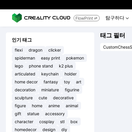
탐구하다
FlowPrint


태그 필터
인기 태그
CustomChessS
flexi
dragon
clicker
spiderman
easy print
pokemon
lego
phone stand
k2 plus
articulated
keychain
holder
home decor
fantasy
toy
art
decoration
miniature
figurine
sculpture
cute
decorative
figure
home
anime
animal
gift
statue
accessory
character
cosplay
stl
box
homedecor
design
diy