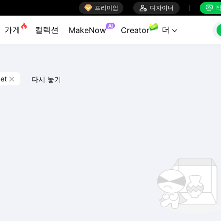

프리미엄

디자이너
작


AI
가게
컬렉션
더
MakeNow
Creator

et
다시 놓기
