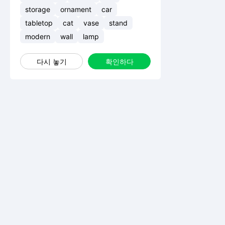
storage
ornament
car
tabletop
cat
vase
stand
modern
wall
lamp
다시 놓기
확인하다