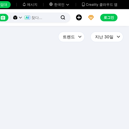
업대
메시지

한국인
Creality 클라우드 앱






로그인


