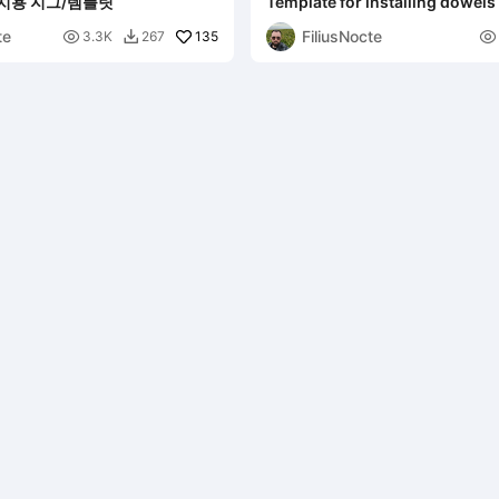
치용 지그/템플릿
Template for installing dowels
te
FiliusNocte

135

3.3K
267
