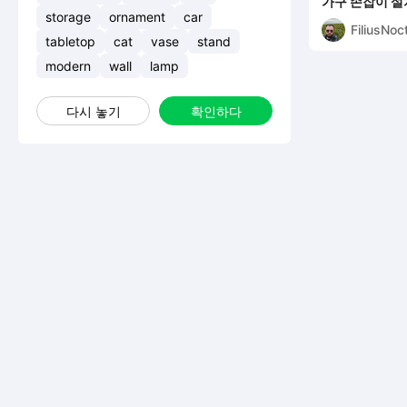
가구 손잡이 설
storage
ornament
car
FiliusNoc
tabletop
cat
vase
stand
modern
wall
lamp
다시 놓기
확인하다