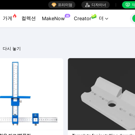

프리미엄

디자이너
작


AI
가게
컬렉션
더
MakeNow
Creator

다시 놓기