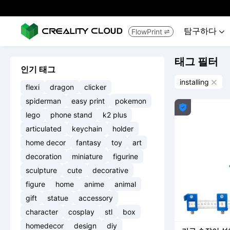
탐구하다
FlowPrint


태그 필터
인기 태그
installing

flexi
dragon
clicker
spiderman
easy print
pokemon

lego
phone stand
k2 plus
articulated
keychain
holder
home decor
fantasy
toy
art
decoration
miniature
figurine
sculpture
cute
decorative
figure
home
anime
animal
gift
statue
accessory
character
cosplay
stl
box
homedecor
design
diy