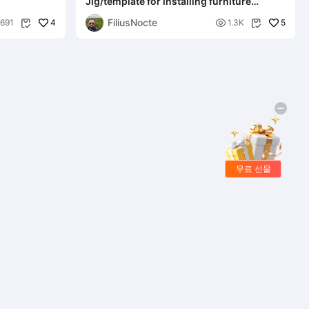
Jig/template for installing furniture
handles
FiliusNocte
4

5
691
1.3K


무료 선물