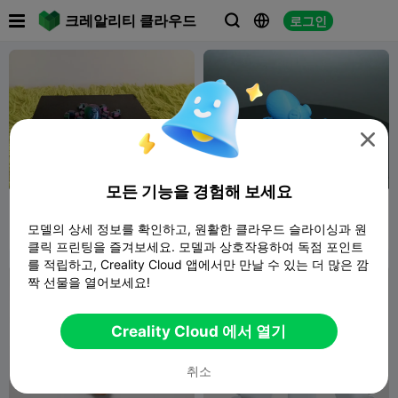

크레알리티 클라우드
로그인




모든 기능을 경험해 보세요
flower cute mini octopus
Realistic mini octopus
모델의 상세 정보를 확인하고, 원활한 클라우드 슬라이싱과 원
Matematix
91
Matematix
38
161
298


클릭 프린팅을 즐겨보세요. 모델과 상호작용하여 독점 포인트
를 적립하고, Creality Cloud 앱에서만 만날 수 있는 더 많은 깜
짝 선물을 열어보세요!
Creality Cloud 에서 열기
취소