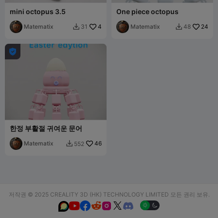
mini octopus 3.5
One piece octopus
Matematix
4
Matematix
24
31
48



한정 부활절 귀여운 문어
Matematix
46
552

저작권 © 2025 CREALITY 3D (HK) TECHNOLOGY LIMITED 모든 권리 보유.





