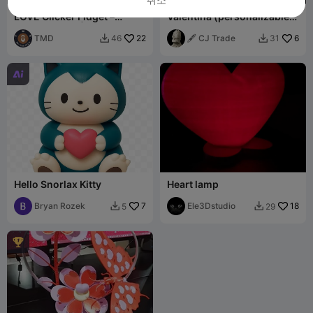
LOVE Clicker Fidget –
Valentina (personalizable)
Valentine Gift | TMD
- CJTrade
TMD
22
🖋️ CJ Trade
6
46
31



Hello Snorlax Kitty
Heart lamp
Bryan Rozek
7
Ele3Dstudio
18
5
29


