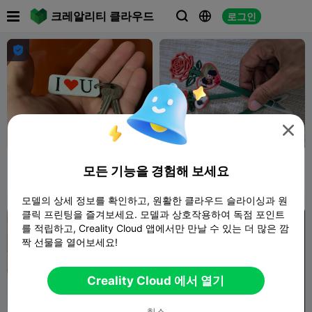

크레알리티 클라우드
로그인





I love you keychain for
Heart-shaped pen - Caneta
모든 기능을 경험해 보세요
Valentine's Day
Coração
Ainon3Dprint
87
yannicknog
13
229
13


cz
모델의 상세 정보를 확인하고, 원활한 클라우드 슬라이싱과 원
클릭 프린팅을 즐겨보세요. 모델과 상호작용하여 독점 포인트
를 적립하고, Creality Cloud 앱에서만 만날 수 있는 더 많은 깜
짝 선물을 열어보세요!
Creality Cloud 에서 열기
G
I
F
취소