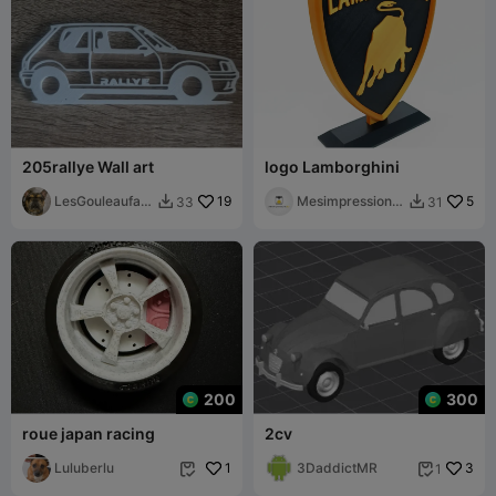
205rallye Wall art
logo Lamborghini
LesGouleaufam
19
Mesimpressions
5
33
31


illy
3D
200
300
roue japan racing
2cv
Luluberlu
1
3DaddictMR
3
1

