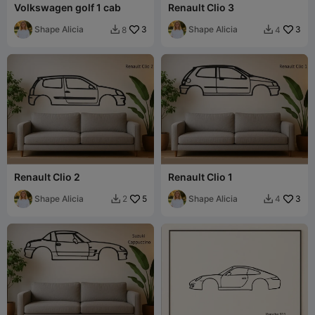
Volkswagen golf 1 cab
Renault Clio 3
Shape Alicia
3
Shape Alicia
3
8
4


Renault Clio 2
Renault Clio 1
Shape Alicia
5
Shape Alicia
3
2
4

