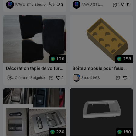
PAWU STL Studio
3
PAWU STL
11
5
4


Studio
100
258
Décoration tapie de voiture
Boite ampoule pour feux
1.4 VTI
arrière véhicule
Clément Belguise
2
Stouf4963
1


230
160