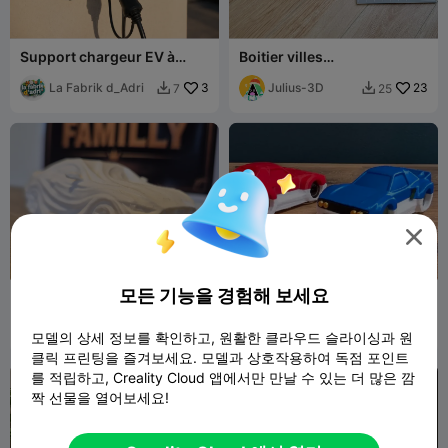
Support chargeur EV à
Boitier villes
suspendre
Micromachines
La Fabrik d_Adri
3
Julius-3D
23
7
25



모든 기능을 경험해 보세요
Sculpture de Ford Mustang
Voiture de drift à bille
fluide ondulées minimaliste
LesGouleaufam
24
Fearhunterz
4
24
15


모델의 상세 정보를 확인하고, 원활한 클라우드 슬라이싱과 원
illy
클릭 프린팅을 즐겨보세요. 모델과 상호작용하여 독점 포인트
를 적립하고, Creality Cloud 앱에서만 만날 수 있는 더 많은 깜
짝 선물을 열어보세요!