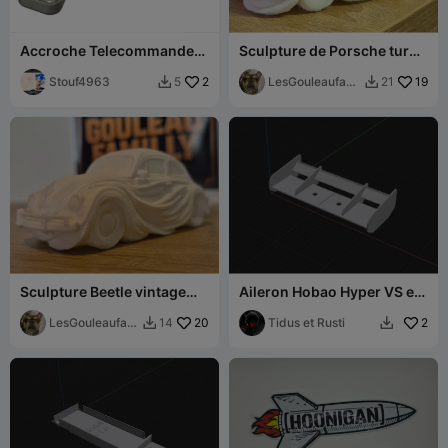
Accroche Telecommande
Sculpture de Porsche turbo
Alarme
1980 fluide ondulées
Stouf4963
2
minimaliste
LesGouleaufami
19
5
21


lly
Sculpture Beetle vintage
Aileron Hobao Hyper VS et
1960 vague
VSe
LesGouleaufam
20
Tidus et Rusti
2
14


illy