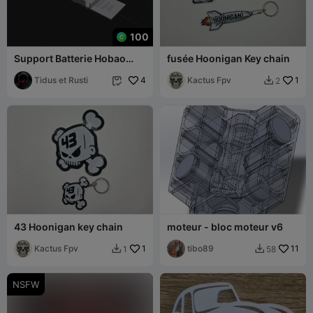
100
Support Batterie Hobao
fusée Hoonigan Key chain
Hyper VSe
Tidus et Rusti
4
Kactus Fpv
1
2


43 Hoonigan key chain
moteur - bloc moteur v6
Kactus Fpv
1
tibo89
11
1
58


NSFW