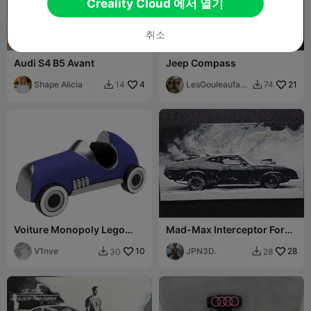
Creality Cloud 에서 열기
취소
Audi S4 B5 Avant
Jeep Compass
Shape Alicia
4
LesGouleaufami
21
14
74


lly
Voiture Monopoly Lego
Mad-Max Interceptor Ford
multicolore
Falcon
V1nve
10
JPN3D.
28
30
28

