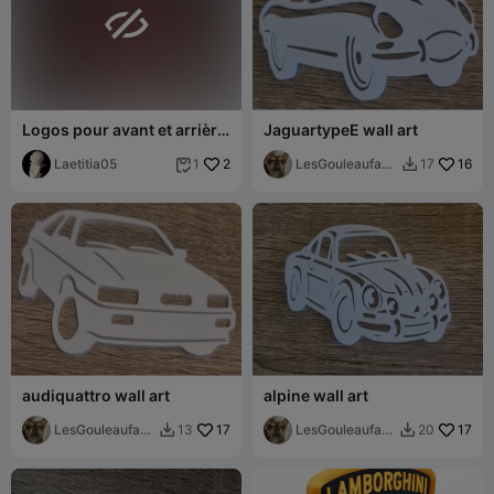

Logos pour avant et arrière
JaguartypeE wall art
Golf 7
Laetitia05
2
LesGouleaufami
16
1
17


lly
audiquattro wall art
alpine wall art
LesGouleaufami
17
LesGouleaufam
17
13
20


lly
illy