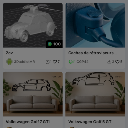
100
2cv
Caches de rétroviseurs
pour Fiat Topolino
3DaddictMR
7
CGP44
5
1
3


Volkswagen Golf 7 GTI
Volkswagen Golf 5 GTI