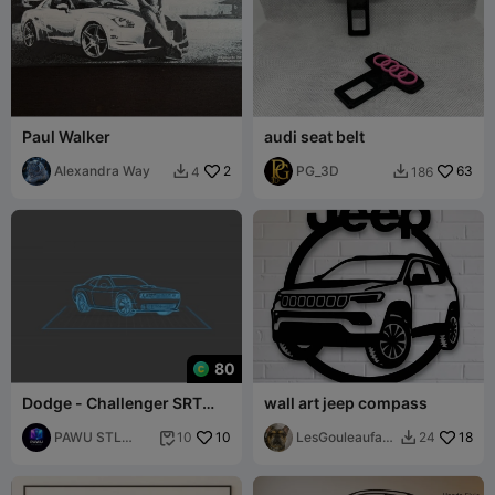
Paul Walker
audi seat belt
Alexandra Way
2
PG_3D
63
4
186


80
Dodge - Challenger SRT
wall art jeep compass
Hellcat
PAWU STL
10
LesGouleaufam
18
10
24


Studio
illy