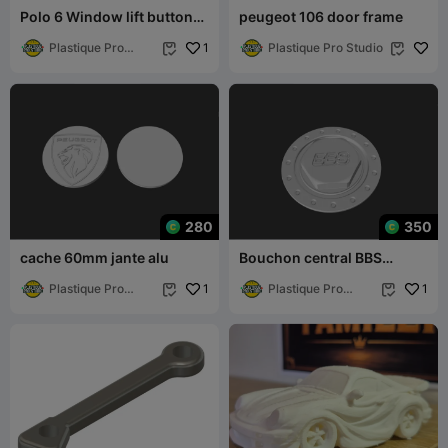
Polo 6 Window lift buttons
peugeot 106 door frame
case Boitier de boutons
lève
Plastique Pro
1
Plastique Pro Studio


Studio
280
350
cache 60mm jante alu
Bouchon central BBS
classique 141mm
Plastique Pro
1
Plastique Pro
1


Studio
Studio