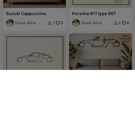
Suzuki Cappuccino
Porsche 911 type 997
Shape Alicia
5
Shape Alicia
6
3
6


Porsche 911 type 996
Porsche 911 type 996 Cab
Shape Alicia
4
Shape Alicia
6
2
2

