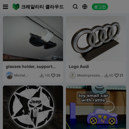

크레알리티 클라우드
로그인



glasses holder, support
Logo Audi
lunettes
Michel
29
Mesimpression
21
158
60


Bernardini
s3D