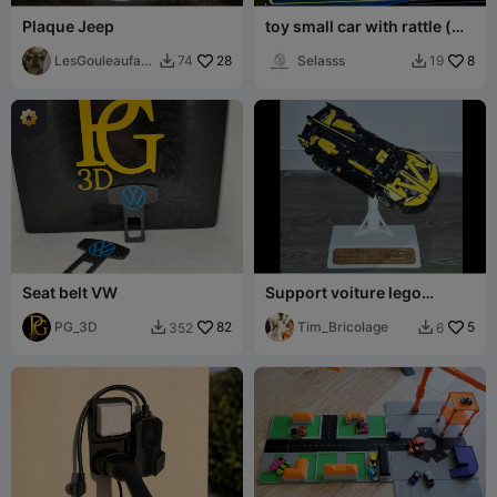
Plaque Jeep
toy small car with rattle (
with poop's )
LesGouleaufam
28
Selasss
8
74
19


illy
Seat belt VW
Support voiture lego
technique
PG_3D
82
Tim_Bricolage
5
352
6

