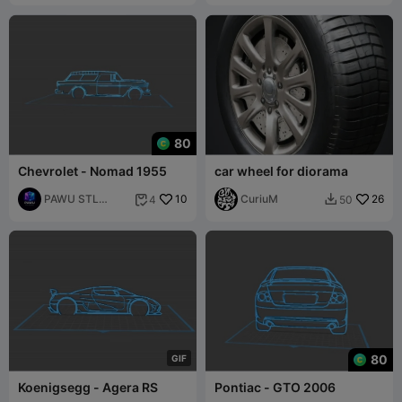
80
Chevrolet - Nomad 1955
car wheel for diorama
PAWU STL
10
CuriuM
26
4
50


Studio
80
G
I
F
Koenigsegg - Agera RS
Pontiac - GTO 2006