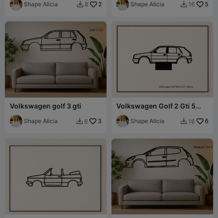
Shape Alicia
2
Shape Alicia
5
8
16


Volkswagen golf 3 gti
Volkswagen Golf 2 Gti 5
portes
Shape Alicia
3
Shape Alicia
6
6
16

