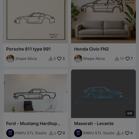
Porsche 911 type 991
Honda Civic FN2
Shape Alicia
3
Shape Alicia
7
6
10


G
I
F
Ford - Mustang Hardtop
Maserati - Levante
1968
PAWU STL Studio
9
PAWU STL Studio
4
5
4

