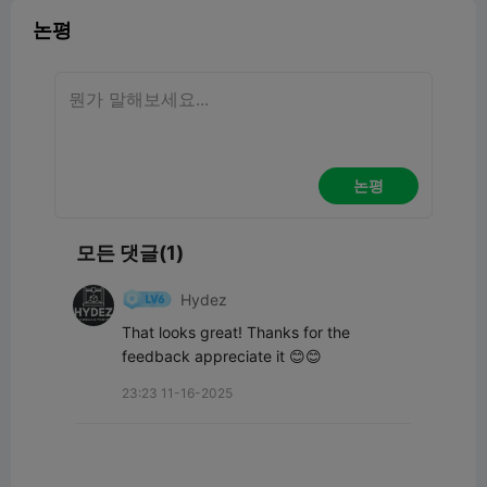
논평
논평
모든 댓글(1)
Hydez
That looks great! Thanks for the 
feedback appreciate it 😊😊
23:23 11-16-2025