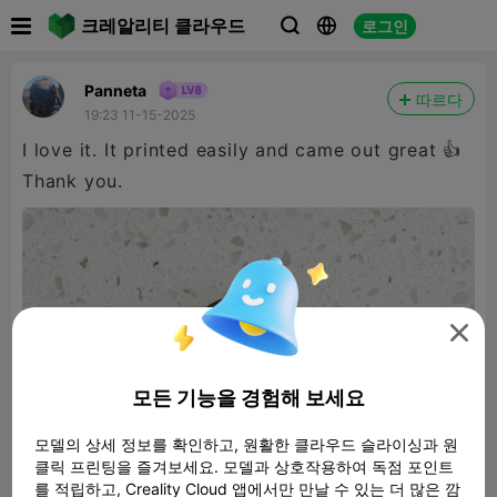

크레알리티 클라우드
로그인



Panneta
따르다
19:23 11-15-2025
I love it. It printed easily and came out great 👍
Thank you.

모든 기능을 경험해 보세요
모델의 상세 정보를 확인하고, 원활한 클라우드 슬라이싱과 원
클릭 프린팅을 즐겨보세요. 모델과 상호작용하여 독점 포인트
를 적립하고, Creality Cloud 앱에서만 만날 수 있는 더 많은 깜