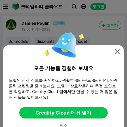

크레알리티 클라우드
로그인



Damien Poulin
따르다
13:50 11-17-2025
3d models
discounts
free3dmodel

Today and until november 30 all my paid models
are at 50% off, go check them out.
모든 기능을 경험해 보세요
PS... I have also some good free models.
모델의 상세 정보를 확인하고, 원활한 클라우드 슬라이싱과 원
보고서


2

클릭 프린팅을 즐겨보세요. 모델과 상호작용하여 독점 포인트
를 적립하고, Creality Cloud 앱에서만 만날 수 있는 더 많은 깜
논평
짝 선물을 열어보세요!
Creality Cloud 에서 열기
취소