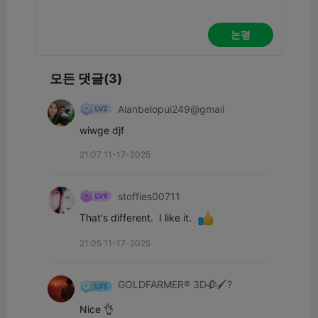
논평
모든 댓글(3)
Alanbelopui249@gmail
wiwge djf
21:07 11-17-2025
stoffies00711
That's different.  I like it.  
21:05 11-17-2025
GOLDFARMER® 3D🥀🖌️?
Nice 👌