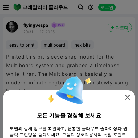

크레알리티 클라우드
로그인



flyingvespa
따르다
20:31 11-17-2025
easy to print
multiboard
hex bits
Printed this bit-sleeve snap mount for the
Multiboard system and grabbed a timelapse
while it ran. The Multiboard is basically a
modern, infinite pegboard, and I’m slowly using
it to bring some order to my garage over the

next few months. I’ll keep adding new designs
as I go. If you’ve got ideas or want something
모든 기능을 경험해 보세요
specific for your setup, hit me with suggestions.
모델의 상세 정보를 확인하고, 원활한 클라우드 슬라이싱과 원

480P LD
클릭 프린팅을 즐겨보세요. 모델과 상호작용하여 독점 포인트