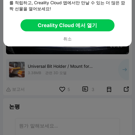
를 적립하고, Creality Cloud 앱에서만 만날 수 있는 더 많은 깜
짝 선물을 열어보세요!

Creality Cloud 에서 열기
취소
00:25
Universal Bit Holder / Mount for
Multiboard
3.38MB
관련 3D 모델
보고서


5
3

논평