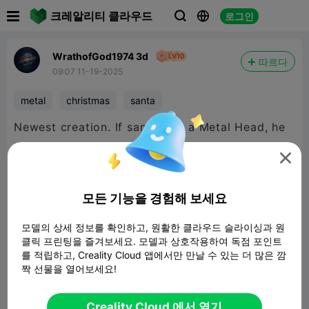

크레알리티 클라우드
로그인



WrathofGod1974 3d
따르다
09:07 11-19-2025
metal
christmas
santa
Newest creation. If santa was a Metal Head, he
may just took like this.. Here is Metal Santa.

모든 기능을 경험해 보세요
모델의 상세 정보를 확인하고, 원활한 클라우드 슬라이싱과 원
클릭 프린팅을 즐겨보세요. 모델과 상호작용하여 독점 포인트
를 적립하고, Creality Cloud 앱에서만 만날 수 있는 더 많은 깜
짝 선물을 열어보세요!
Creality Cloud 에서 열기