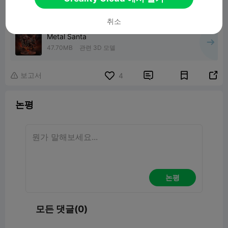
취소
Metal Santa
47.70MB
관련 3D 모델
보고서


4

논평
논평
모든 댓글(0)