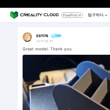
탐구하다
FlowPrint


ESTI76
13:17 02-21
Great model. Thank you