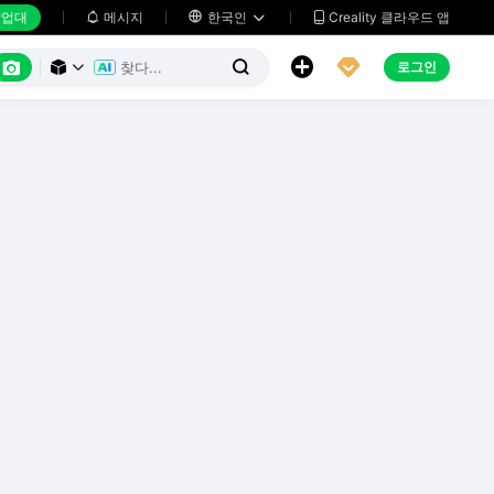
업대
메시지

한국인
Creality 클라우드 앱






로그인


