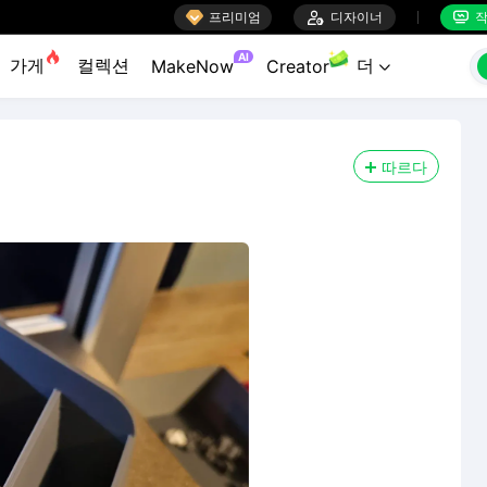

프리미엄

디자이너
작


AI
가게
컬렉션
더
MakeNow
Creator

따르다