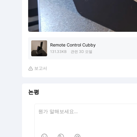
Remote Control Cubby
131.33KB
관련 3D 모델
보고서

논평


