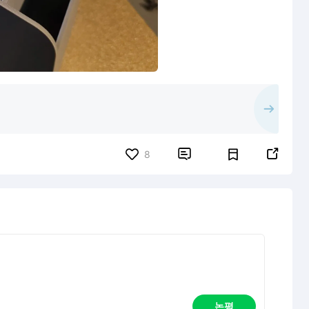


8
논평