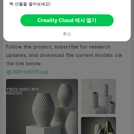
짝 선물을 열어보세요!
votes, suggestions.
Creality Cloud 에서 열기
This is educational series that are free to
취소
download and use.
Follow the project, subscribe for research
updates, and download the current models via
@3DPrintOfficial