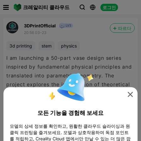

크레알리티 클라우드
로그인



3DPrintOfficial
따르다
20:56 03-23
3d printing
stem
physics
I am launching a 50-part vase design series
inspired by fundamental physical principles and
translated into parametric geometry. The
project explores the intersection of theoretical
physics and additive manufacturing.

모든 기능을 경험해 보세요
Community Participation
모델의 상세 정보를 확인하고, 원활한 클라우드 슬라이싱과 원
I am inviting you to influence the direction of
클릭 프린팅을 즐겨보세요. 모델과 상호작용하여 독점 포인트
this research by participating with comments,
를 적립하고, Creality Cloud 앱에서만 만날 수 있는 더 많은 깜