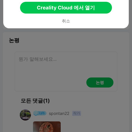
Intricate Wolf Head Emblem Display Art
Creality Cloud 에서 열기
5.88MB
관련 3D 모델
취소
보고서


6
1

논평
논평
모든 댓글(1)
spontan22
작가