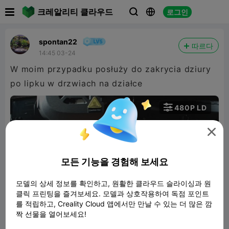

크레알리티 클라우드
로그인



spontan22
따르다
14:45 03-24
W moim przypadku posłuży do zakrycia dziury
po lipku w drzwiach na działce

480P LD


모든 기능을 경험해 보세요
모델의 상세 정보를 확인하고, 원활한 클라우드 슬라이싱과 원
클릭 프린팅을 즐겨보세요. 모델과 상호작용하여 독점 포인트
00:36
를 적립하고, Creality Cloud 앱에서만 만날 수 있는 더 많은 깜
짝 선물을 열어보세요!