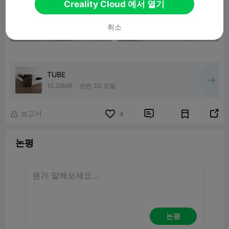
Creality Cloud 에서 열기
취소
TUBE
10.26MB
관련 3D 모델
보고서


4

논평
논평