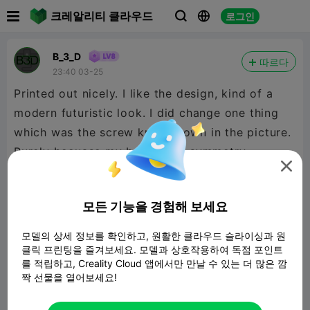

크레알리티 클라우드
로그인



B_3_D
따르다
23:40 03-25
Printed out nicely. I like the design, kind of a
modern futuristic look. I did change one thing
which was the screw knob shown in the picture.
Purely becuase my brain likes symmetry.

On the constructive side of things, the C1 Orna
part could have some way of aligning, like a
모든 기능을 경험해 보세요
square dowel on the full end cap, rather than
just eyeballing it. Other than that, good job.
모델의 상세 정보를 확인하고, 원활한 클라우드 슬라이싱과 원
클릭 프린팅을 즐겨보세요. 모델과 상호작용하여 독점 포인트
를 적립하고, Creality Cloud 앱에서만 만날 수 있는 더 많은 깜
짝 선물을 열어보세요!