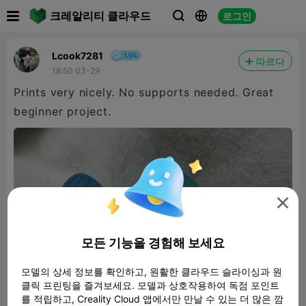

크레알리티 클라우드
로그인



Lcook7281
따르다
18:50 03-29
Prints very nicely. No supports needed. Great
beginner project.

모든 기능을 경험해 보세요
모델의 상세 정보를 확인하고, 원활한 클라우드 슬라이싱과 원
클릭 프린팅을 즐겨보세요. 모델과 상호작용하여 독점 포인트
를 적립하고, Creality Cloud 앱에서만 만날 수 있는 더 많은 깜