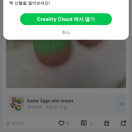
짝 선물을 열어보세요!
Creality Cloud 에서 열기
취소
Easter Eggs with stripes
28.54MB
관련 3D 모델
보고서


8
1
