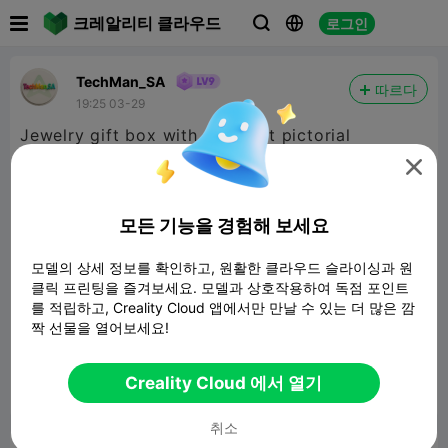

크레알리티 클라우드
로그인



TechMan_SA
따르다
19:25 03-29
Jewelry gift box with different pictorial
message inserts

모든 기능을 경험해 보세요
모델의 상세 정보를 확인하고, 원활한 클라우드 슬라이싱과 원
클릭 프린팅을 즐겨보세요. 모델과 상호작용하여 독점 포인트
를 적립하고, Creality Cloud 앱에서만 만날 수 있는 더 많은 깜
Jewelry Gift box
짝 선물을 열어보세요!
2.14MB
관련 3D 모델
Creality Cloud 에서 열기
보고서


11
1

취소