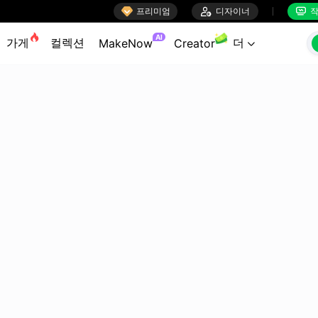

프리미엄

디자이너
작


AI
가게
컬렉션
더
MakeNow
Creator
