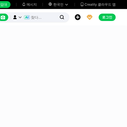
업대
메시지

한국인
Creality 클라우드 앱






로그인


