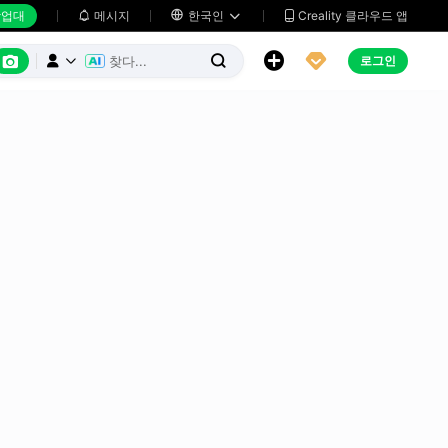
업대
메시지

한국인
Creality 클라우드 앱






로그인


