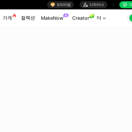

프리미엄

디자이너
작


AI
가게
컬렉션
더
MakeNow
Creator
