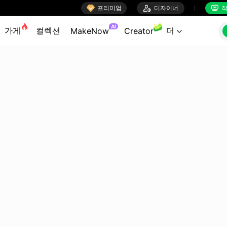

프리미엄

디자이너
작


AI
가게
컬렉션
더
MakeNow
Creator
