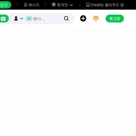
업대
메시지

한국인
Creality 클라우드 앱






로그인


