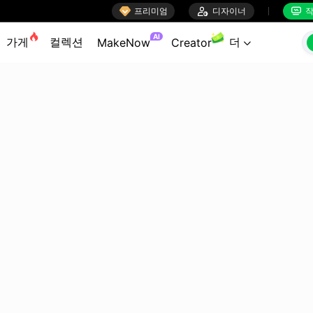

프리미엄

디자이너
작


AI
가게
컬렉션
더
MakeNow
Creator
