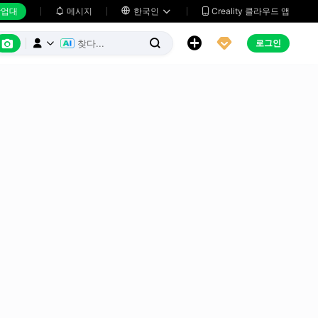
업대
메시지

한국인
Creality 클라우드 앱






로그인


