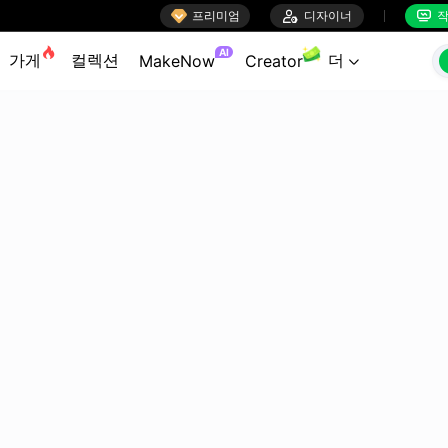

프리미엄

디자이너
작


AI
가게
컬렉션
더
MakeNow
Creator
