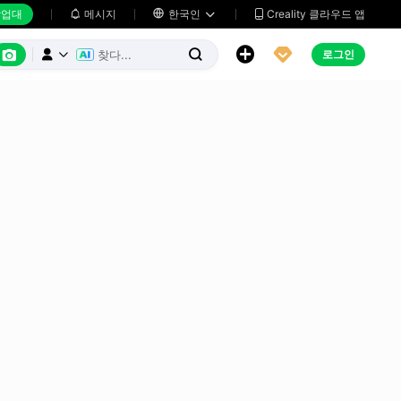
업대
메시지

한국인
Creality 클라우드 앱






로그인


