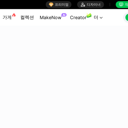

프리미엄

디자이너
작


AI
가게
컬렉션
더
MakeNow
Creator
