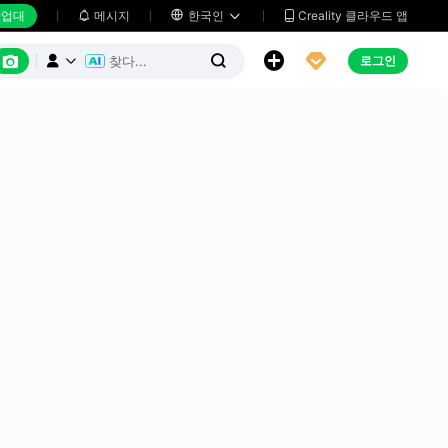
업대
메시지

한국인
Creality 클라우드 앱






로그인


