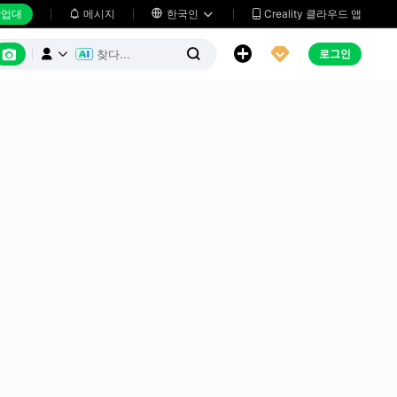
업대
메시지

한국인
Creality 클라우드 앱






로그인


