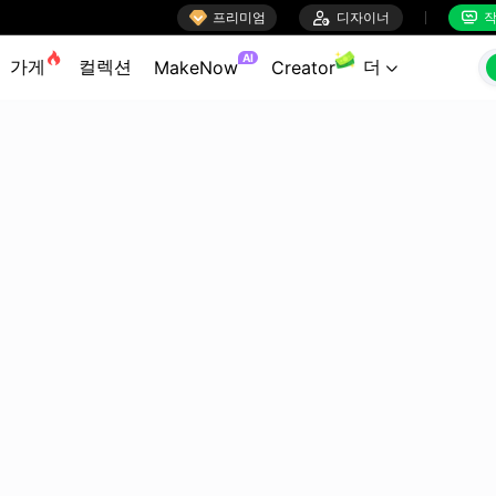

프리미엄

디자이너
작


AI
가게
컬렉션
더
MakeNow
Creator
