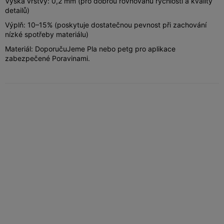
Výška vrstvy: 0,2 mm (pro dobrou rovnováhu rychlosti a kvality
detailů)
Výplň: 10–15% (poskytuje dostatečnou pevnost při zachování
nízké spotřeby materiálu)
Materiál: DoporučuJeme Pla nebo petg pro aplikace
zabezpečené Poravinami.