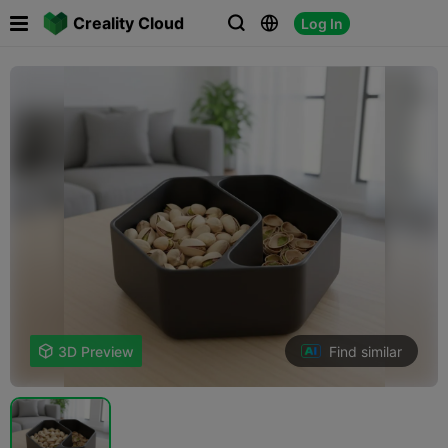

Creality Cloud
Log In



Find similar

3D Preview