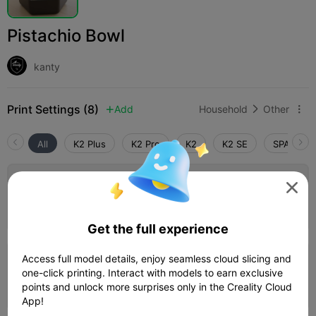
Pistachio Bowl
kanty
Print Settings (8)
Add
Household
Other



All
K2 Plus
K2 Pro
K2
K2 SE
SPARKX i
4.0

0.2mm layer, 2 walls, 15% infill

Author
05h 04m
1 plates


124.50g

Get the full experience
5.0

Access full model details, enjoy seamless cloud slicing and
0.2mm layer, 2 walls, 15% infill
one-click printing. Interact with models to earn exclusive
03h 46m
1 plates
135.62g



points and unlock more surprises only in the Creality Cloud
App!