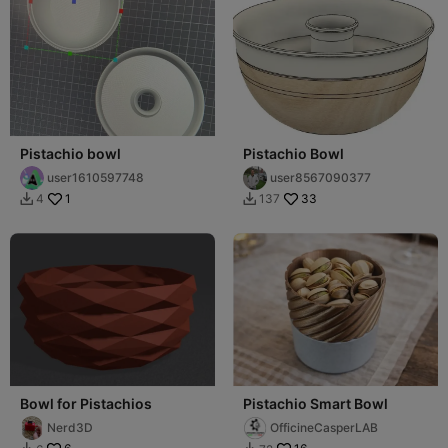
Pistachio bowl
Pistachio Bowl
user1610597748
user8567090377
1
33
4
137


Bowl for Pistachios
Pistachio Smart Bowl
Nerd3D
OfficineCasperLAB