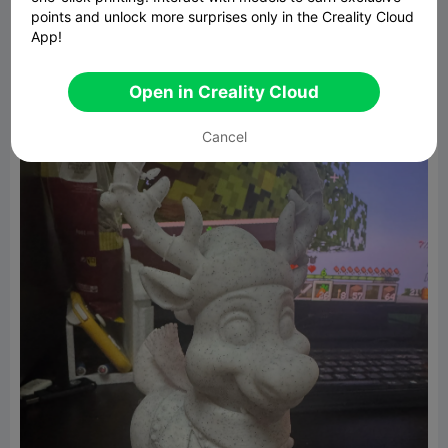
¡Felices impresiones, makers! ❄🦌
points and unlock more surprises only in the Creality Cloud
App!
Open in Creality Cloud
Cancel