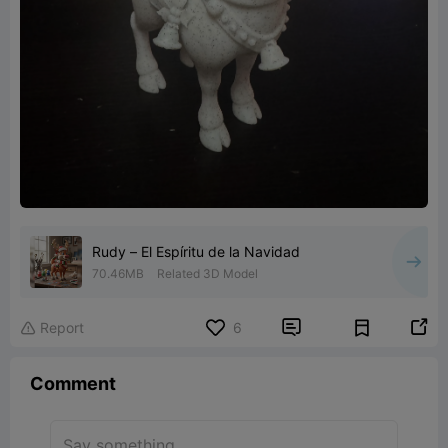
Rudy – El Espíritu de la Navidad
70.46MB
Related 3D Model


Report
6

Comment