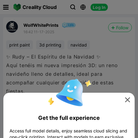

Creality Cloud
Log In



WolfWhitePrints
Follow
16:42 11-17-2025
print paint
3d printing
navidad
✨ Rudy – El Espíritu de la Navidad ✨
Aquí tenéis mi nueva impresión 3D: un reno
navideño lleno de detalles, ideal para
acompañar cualquier decoración de estas
fiestas.
Impreso en mi ******** y preparado para

pintarlo muy pronto 🎨
Get the full experience
Si te gusta, puedes descargar el modelo desde
Access full model details, enjoy seamless cloud slicing and
mi perfil.
one-click printing. Interact with models to earn exclusive