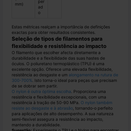
per
mm)
ad
o
Estas métricas realçam a importância de definições
exactas para obter resultados consistentes.
Seleção de tipos de filamentos para
flexibilidade e resistência ao impacto
O filamento que escolher afecta diretamente a
durabilidade e a flexibilidade das suas hastes de
óculos. O poliuretano termoplástico (TPU) é uma
excelente opção. Oferece uma elevada flexibilidade,
resistência ao desgaste e um
alongamento na rutura de
300-700%
. Isto torna-o ideal para peças que precisam
de se dobrar sem partir.
O nylon é outra óptima escolha
. Proporciona uma
resistência e flexibilidade excepcionais, com uma
resistência à tração de 50-90 MPa.
O nylon também
resiste ao desgaste e à abrasão
, tornando-o perfeito
para aplicações de alto desempenho. A sua natureza
semi-flexível assegura a resistência ao impacto,
mantendo a durabilidade.
Sugestão:
Experimente o TPU e o Nylon para encontrar