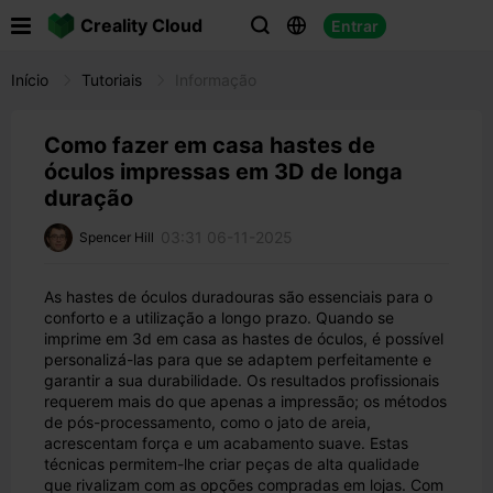

Creality Cloud
Entrar



Início
Tutoriais
Informação
Como fazer em casa hastes de
óculos impressas em 3D de longa
duração
03:31 06-11-2025
Spencer Hill
As hastes de óculos duradouras são essenciais para o
conforto e a utilização a longo prazo. Quando se
imprime em 3d em casa as hastes de óculos, é possível
personalizá-las para que se adaptem perfeitamente e
garantir a sua durabilidade. Os resultados profissionais
requerem mais do que apenas a impressão; os métodos
de pós-processamento, como o jato de areia,
acrescentam força e um acabamento suave. Estas
técnicas permitem-lhe criar peças de alta qualidade
que rivalizam com as opções compradas em lojas. Com