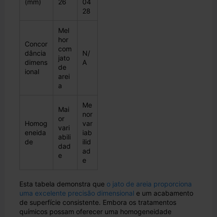
(mm)
26
04
28
Mel
hor
Concor
com
dância
N/
jato
dimens
A
de
ional
arei
a
Me
Mai
nor
or
Homog
var
vari
eneida
iab
abili
de
ilid
dad
ad
e
e
Esta tabela demonstra que
o jato de areia proporciona
uma excelente precisão dimensional
e um acabamento
de superfície consistente. Embora os tratamentos
químicos possam oferecer uma homogeneidade