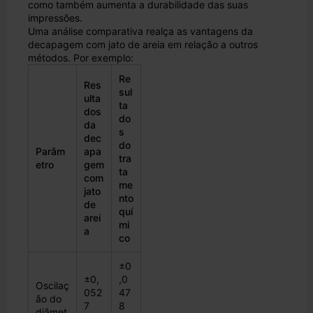
como também aumenta a durabilidade das suas
impressões.
Uma análise comparativa realça as vantagens da
decapagem com jato de areia em relação a outros
métodos. Por exemplo:
Re
Res
sul
ulta
ta
dos
do
da
s
dec
do
Parâm
apa
tra
etro
gem
ta
com
me
jato
nto
de
quí
arei
mi
a
co
±0
±0,
,0
Oscilaç
052
47
ão do
7
8
diâmet