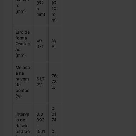
(Ø2
(Ø
ro
5
10
(mm)
mm)
m
m)
Erro de
forma
±0.
N/
Oscilaç
071
A
ão
(mm)
Melhori
a na
76.
nuvem
61.7
78
de
2%
%
pontos
(%)
0.
Interva
0.0
01
lo de
093
74
desvio
-
-
padrão
0.01
0.