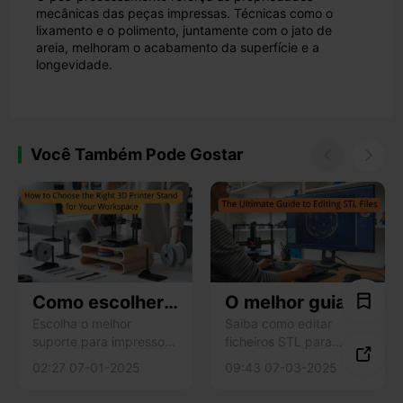
mecânicas das peças impressas. Técnicas como o
lixamento e o polimento, juntamente com o jato de
areia, melhoram o acabamento da superfície e a
longevidade.
Você Também Pode Gostar


Como escolher
O melhor guia
o suporte de
para editar
Escolha o melhor
Saiba como editar
suporte para impressora
ficheiros STL para
impressora 3D
ficheiros STL

3d, concentrando-se na
impressão 3D com
certo para o seu
02:27 07-01-2025
09:43 07-03-2025
estabilidade, tamanho,
ferramentas como o
espaço de
material,
Meshmixer, o Blender e