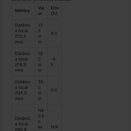
Val
Erro
Métrica
or
(%)
Distânci
13.
a focal
5
8.0
(f12,5
m
mm)
m
Distânci
19.
a focal
0
-4.
(f19,9
m
5
mm)
m
Distânci
35.
a focal
0
0.0
(f35.0
m
mm)
m
Nã
o é
Distânci
o
a focal
es
N/A
(f49.8