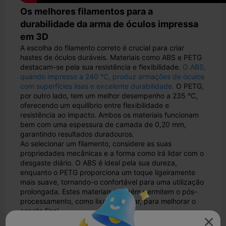
Os melhores filamentos para a
durabilidade da arma de óculos impressa
em 3D
A escolha do filamento correto é crucial para criar
hastes de óculos duráveis. Materiais como ABS e PETG
destacam-se pela sua resistência e flexibilidade.
O ABS,
quando impresso a 240 °C, produz armações de óculos
com superfícies lisas e excelente durabilidade.
O PETG,
por outro lado, tem um melhor desempenho a 235 °C,
oferecendo um equilíbrio entre flexibilidade e
resistência ao impacto. Ambos os materiais funcionam
bem com uma espessura de camada de 0,20 mm,
garantindo resultados duradouros.
Ao selecionar um filamento, considere as suas
propriedades mecânicas e a forma como irá lidar com o
desgaste diário. O ABS é ideal pela sua dureza,
enquanto o PETG proporciona um toque ligeiramente
mais suave, tornando-o confortável para uma utilização
prolongada. Estes materiais também permitem o pós-
processamento, como lixar ou pintar, para melhorar o
aspeto final.
Caraterísticas recomendadas da
