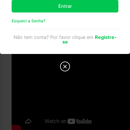
impressos em 3D
Entrar
Esqueci a Senha?
Não tem conta? Por favor clique em
Registre-
se
