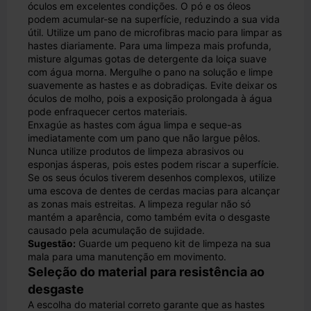
óculos em excelentes condições. O pó e os óleos
podem acumular-se na superfície, reduzindo a sua vida
útil. Utilize um pano de microfibras macio para limpar as
hastes diariamente. Para uma limpeza mais profunda,
misture algumas gotas de detergente da loiça suave
com água morna. Mergulhe o pano na solução e limpe
suavemente as hastes e as dobradiças. Evite deixar os
óculos de molho, pois a exposição prolongada à água
pode enfraquecer certos materiais.
Enxagúe as hastes com água limpa e seque-as
imediatamente com um pano que não largue pêlos.
Nunca utilize produtos de limpeza abrasivos ou
esponjas ásperas, pois estes podem riscar a superfície.
Se os seus óculos tiverem desenhos complexos, utilize
uma escova de dentes de cerdas macias para alcançar
as zonas mais estreitas. A limpeza regular não só
mantém a aparência, como também evita o desgaste
causado pela acumulação de sujidade.
Sugestão:
Guarde um pequeno kit de limpeza na sua
mala para uma manutenção em movimento.
Seleção do material para resistência ao
desgaste
A escolha do material correto garante que as hastes