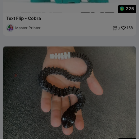
225
Text Flip - Cobra
Master Printer
158
3
