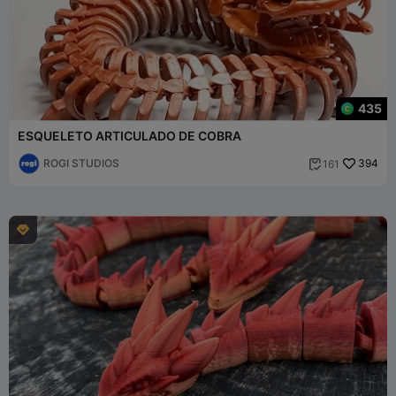
435
ESQUELETO ARTICULADO DE COBRA
ROGI STUDIOS
394
161

