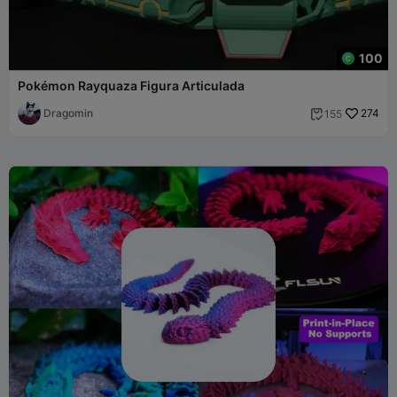
100
Pokémon Rayquaza Figura Articulada
Dragomin
274
155
