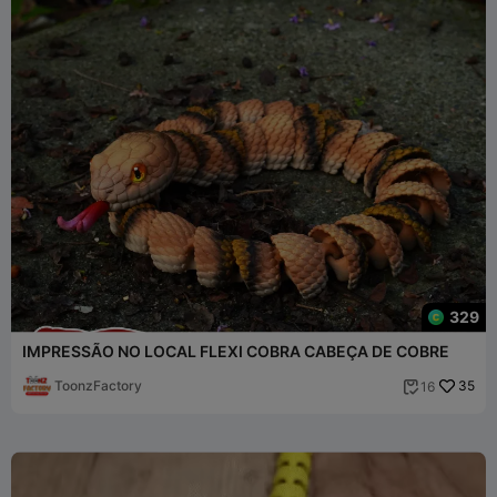
329
IMPRESSÃO NO LOCAL FLEXI COBRA CABEÇA DE COBRE
ToonzFactory
35
16
