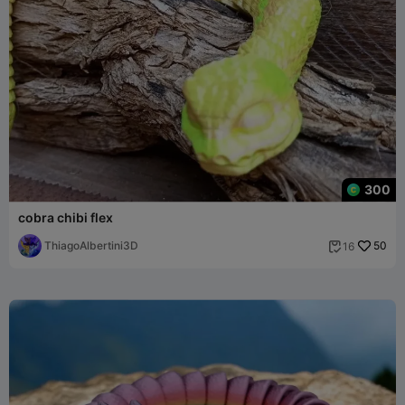
300
cobra chibi flex
ThiagoAlbertini3D
50
16
