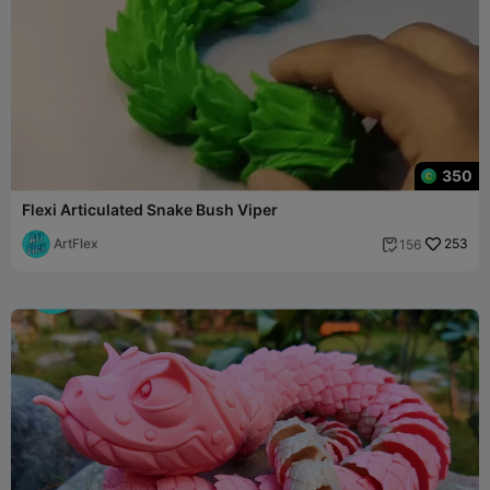
350
Flexi Articulated Snake Bush Viper
ArtFlex
253
156
