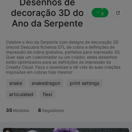
Desenhos de
S
e
decoração 3D do
g

u
Ano da Serpente
ir
Celebre o Ano da Serpente com designs de decoração 3D
únicos! Descubra ficheiros STL de cobra e definições de
impressão de cobra gratuitos, perfeitos para impressão 3D.
Quer seja um colecionador ou um criador, estes desenhos
estão optimizados para as definições de impressão da
Creality Cloud. Faça o download e dê vida às suas criações
snake
snakedragon
print settings
articulated
flexi
35
8
Modelos
Seguidores