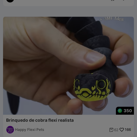
350
Brinquedo de cobra flexi realista
Happy Flexi Pets
166
62
