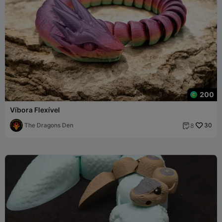
200
Víbora Flexível
The Dragons Den
30
8
