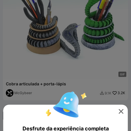
G
I
F
Cobra articulada + porta-lápis
McGybeer
3.2K
9.1K



Desfrute da experiência completa