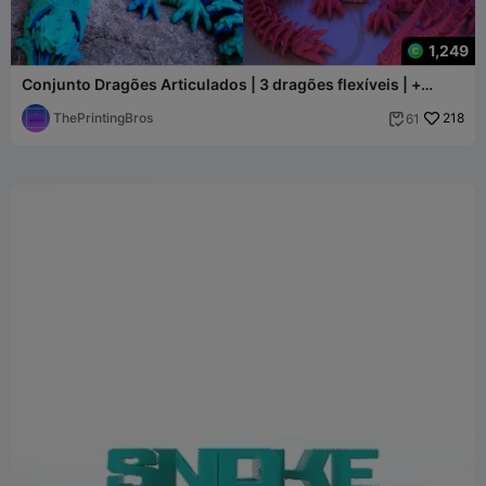
1,249
Conjunto Dragões Articulados | 3 dragões flexíveis | +
SERPENTE
ThePrintingBros
218
61
