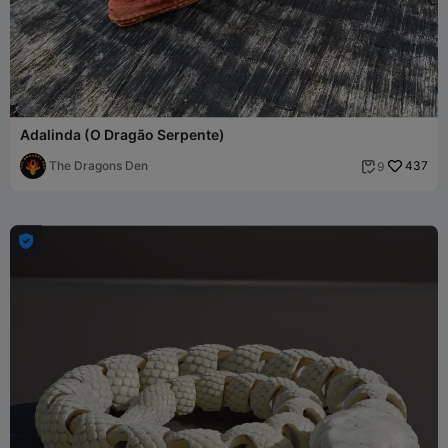
Adalinda (O Dragão Serpente)
The Dragons Den
437
9

