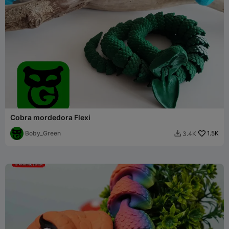
Cobra mordedora Flexi
Boby_Green
1.5K
3.4K
