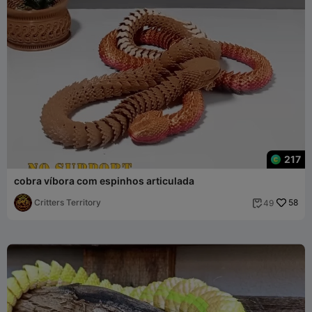
217
cobra víbora com espinhos articulada
Critters Territory
58
49
