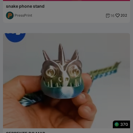
snake phone stand
PressPrint
202
16

370