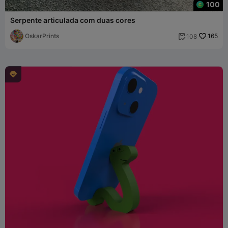
100
Serpente articulada com duas cores
OskarPrints
165
108

