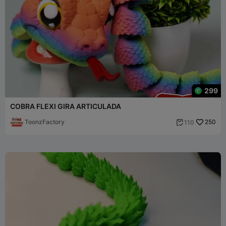
299
COBRA FLEXI GIRA ARTICULADA
ToonzFactory
250
110
