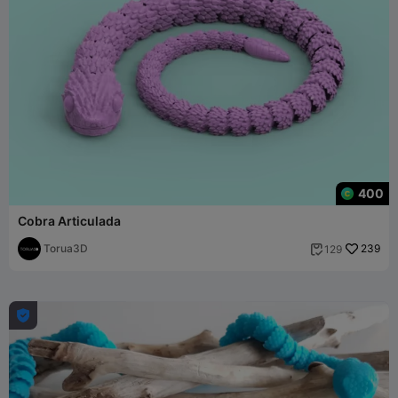
400
Cobra Articulada
Torua3D
239
129

