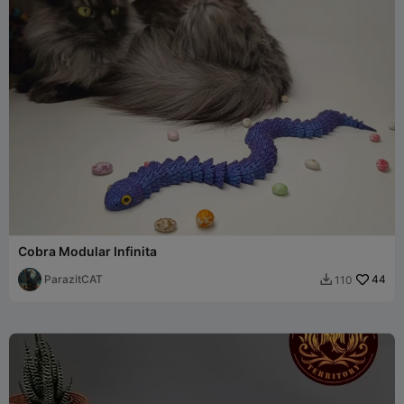
Cobra Modular Infinita
ParazitCAT
44
110
