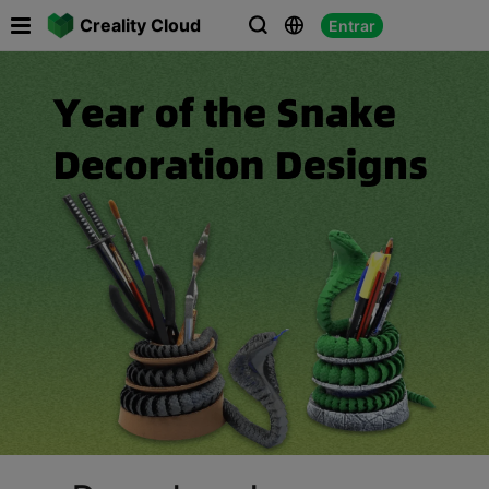

Creality Cloud
Entrar


