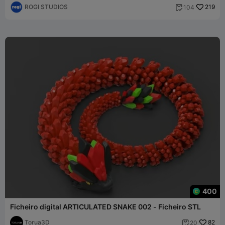
ROGI STUDIOS
219
104

400
Ficheiro digital ARTICULATED SNAKE 002 - Ficheiro STL
Torua3D
82
20
