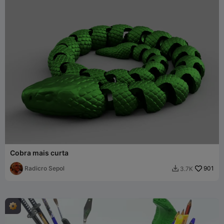
Cobra mais curta
Radicro Sepol
901
3.7K
