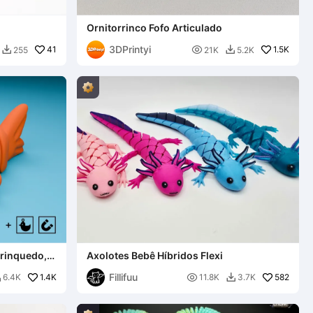
Ornitorrinco Fofo Articulado
3DPrintyi
41

1.5K
255
21K
5.2K


Brinquedo,
Axolotes Bebê Híbridos Flexi
Fillifuu
1.4K

582
6.4K
11.8K
3.7K

