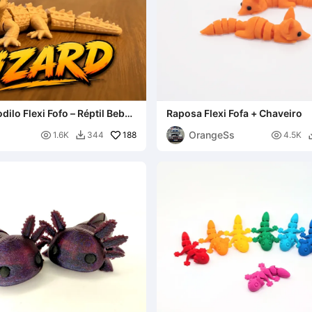
ilo Flexi Fofo – Réptil Bebê
Raposa Flexi Fofa + Chaveiro
OrangeSs

188

1.6K
344
4.5K
