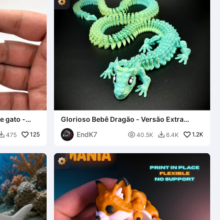
e gato -
Glorioso Bebê Dragão - Versão Extra
Longa
EndK7
125

1.2K
475
40.5K
6.4K

