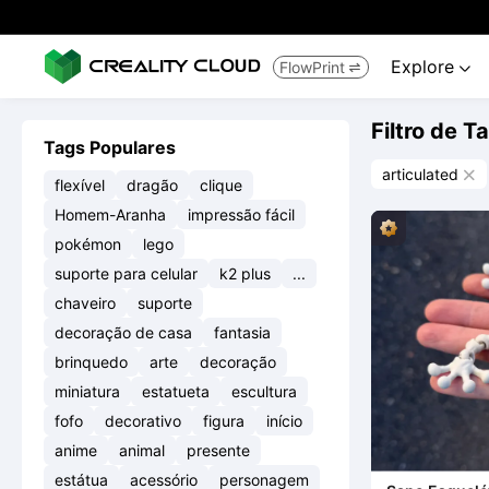
Explore
FlowPrint


Filtro de T
Tags Populares
articulated

flexível
dragão
clique
Homem-Aranha
impressão fácil
pokémon
lego
suporte para celular
k2 plus
...
chaveiro
suporte
decoração de casa
fantasia
brinquedo
arte
decoração
miniatura
estatueta
escultura
fofo
decorativo
figura
início
anime
animal
presente
estátua
acessório
personagem