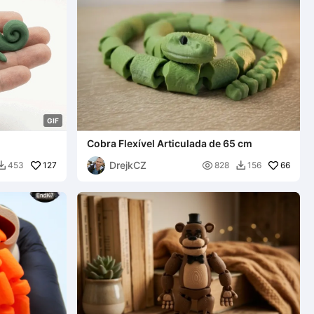
G
I
F
Cobra Flexível Articulada de 65 cm
DrejkCZ
127

66
453
828
156

