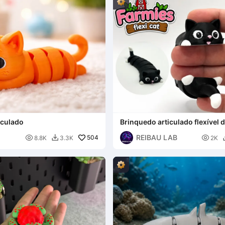
iculado
Brinquedo articulado flexível d
Coleção Farmies
REIBAU LAB

504

8.8K
3.3K
2K
