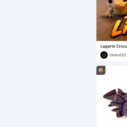
Lagarto Crocod
Articulado
Ginkel3D