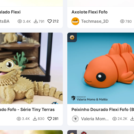
ulado Flexi
Axolote Flexi Fofo
ntsBA
Techmase_3D

212

3.4K
791
780

o Fofo - Série Tiny Terras
Peixinho Dourado Flexi Fofo (
Chaveiro e Ímã)
Valeria Momo

281

3.4K
830
24.2K

Mattia