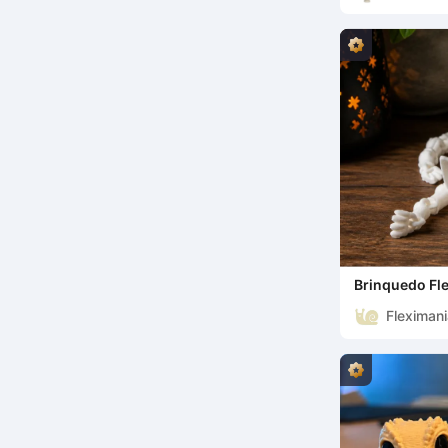
Brinquedo Fle
Colecionável 
Fleximan