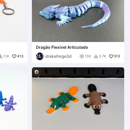
Dragão Flexível Articulado
drakeforge3d
413

513
1.1K
13K
3.7K

