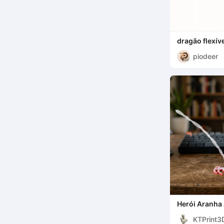
dragão flexív
piodeer
Herói Aranha 
KTPrint3