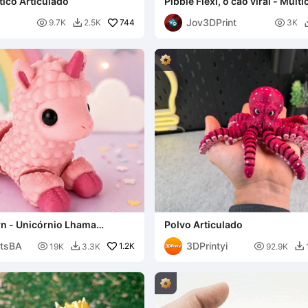
ico Articulado
Pibble Flexi, o cão viral - Multi
Jov3DPrint

744

9.7K
2.5K
3K

rn - Unicórnio Lhama
Polvo Articulado
ntsBA
3DPrintyi

1.2K

19K
3.3K
92.9K

