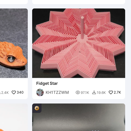
Fidget Star
KH1TZZWM
340

2.7K
2.4K
97.1K
19.6K

