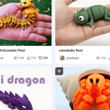
rticulado Flexi
camaleão flexi
or
piodeer

250

4.8K
708
1.4K

