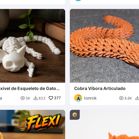
xível de Esqueleto de Gato
Cobra Víbora Articulado
Articulado Gótico
ia
Ionrok

377

5K
833
8.8K
