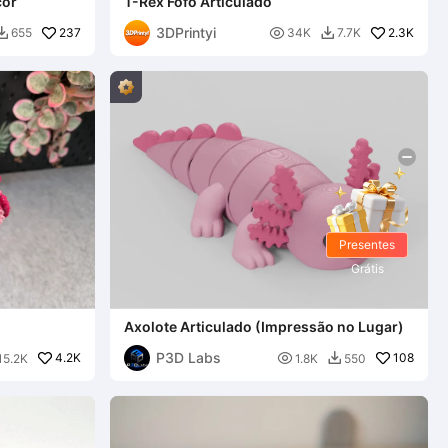
cor
T-Rex Fofo Articulado
3DPrintyi
237

2.3K
655
34K
7.7K


Presentes
Grátis
Axolote Articulado (Impressão no Lugar)
P3D Labs
4.2K

108
15.2K
1.8K
550
