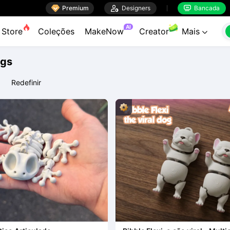

Premium

Designers
Bancada


AI
Store
Coleções
MakeNow
Creator
Mais

ags
Redefinir