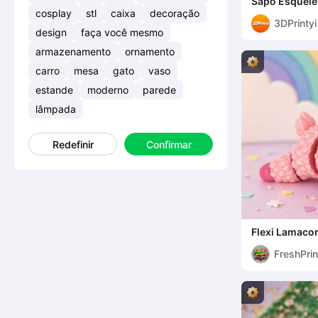
Sapo Esquelét
cosplay
stl
caixa
decoração
3DPrintyi
design
faça você mesmo
armazenamento
ornamento
carro
mesa
gato
vaso
estande
moderno
parede
lâmpada
Redefinir
Confirmar
Flexi Lamaco
Articulado
FreshPri