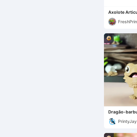
Axolote Artic
FreshPri
Dragão-barbud
PrintyJay