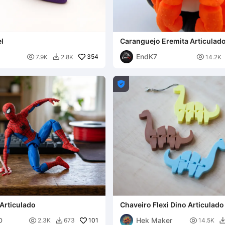
el
Caranguejo Eremita Articulad
suportes
EndK7

354

7.9K
2.8K
14.2K


Articulado
Chaveiro Flexi Dino Articulado
D
Hek Maker

101

2.3K
673
14.5K
