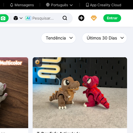
App Creality Cloud
Mensagens

Português






Entrar


