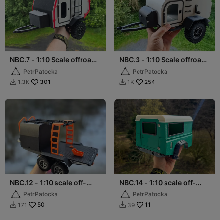
NBC.7 - 1:10 Scale offroad
NBC.3 - 1:10 Scale offroad
camper for crawlers
camper for crawlers
PetrPatocka
PetrPatocka
301
254
1.3K
1K


NBC.12 - 1:10 scale off-
NBC.14 - 1:10 scale off-
road Toy Hauler
road camper (Defender
PetrPatocka
PetrPatocka
90)
50
11
171
39

