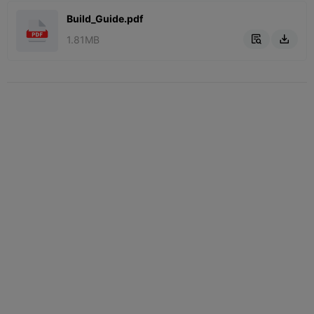
Build_Guide.pdf
1.81MB

