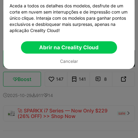
Aceda a todos os detalhes dos modelos, desfrute de um
corte em nuvem sem interrupções e de impressão com um
único clique. Interaja com os modelos para ganhar pontos
0.2mm layer, 2 walls, 15% infill
exclusivos e desbloquear mais surpresas, apenas na
1d 08h
12 plates
941.18g



aplicação Creality Cloud!
Abrir na Creality Cloud
Fatiamento na Nuvem
Abrir na Creality Cloud

Cancelar
Boost
147
141
8



2025-10-29
911
14



🚀 SPARKX i7 Series — Now Only $229
sale

(26% OFF) >> Shop Now