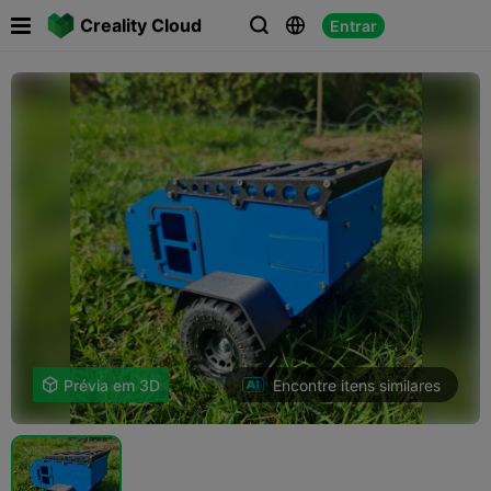

Creality Cloud
Entrar



Encontre itens similares

Prévia em 3D