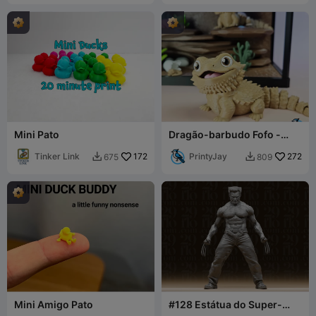
Mini Pato
Dragão-barbudo Fofo -
Série Tiny Terras
Tinker Link
172
PrintyJay
272
675
809


Mini Amigo Pato
#128 Estátua do Super-
herói Mutante Wolverine