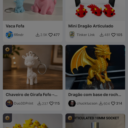
Vaca Fofa
Mini Dragão Articulado
fifindr
477
Tinker Link
105
2.5K
481


Chaveiro de Girafa Fofo –
Dragão com base de rocha
Chaveiro de Animal Kawaii
separada
Modelo de Impressão 3D
Duo3DPrint
115
chucktucson
314
237
604

