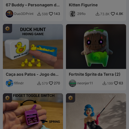
67 Buddy – Personagem de
Kitten Figurine
Número Articulado para
Impressão 3D
Duo3DPrint
143
29flo
4.8K
598
73.8K


Caça aos Patos - Jogo de
Fortnite Sprite da Terra (2)
Esconder
fifindr
270
neonjer11
63
579
199

