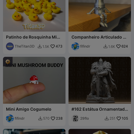
Patinho de Rosquinha Mini
Companheiro Articulado de
(Micro Patinhos!)
Soquete de 10mm
TheTitan3D
473
fifindr
624
1.5K
1.6K


Mini Amigo Cogumelo
#162 Estátua Ornamentada
do Cavaleiro Leão - Figura
fifindr
238
de Paladino Blindado de
29flo
105
570
251


Fantasia