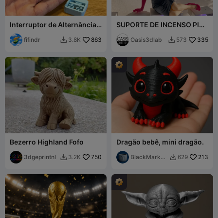
Interruptor de Alternância
SUPORTE DE INCENSO PIN-
Fidget
UP VINTAGE
fifindr
863
Oasis3dlab
335
3.8K
573


Bezerro Highland Fofo
Dragão bebê, mini dragão.
3dgeprintnl
750
BlackMarketi
213
3.2K
629


er