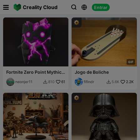

Creality Cloud
Entrar



G
I
F
Fortnite Zero Point Mythic
Jogo de Boliche
Sprite (15)
neonjer11
61
fifindr
2.2K
810
5.6K

