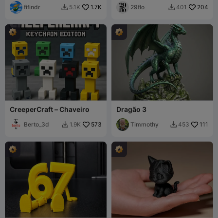
fifindr
1.7K
com Garras Ferozes
29flo
204
5.1K
401


CreeperCraft – Chaveiro
Dragão 3
Berto_3d
573
Timmothy
111
1.9K
453

