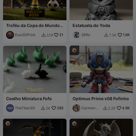
Troféu da Copa do Mundo
Estatueta do Yoda
2026 - Taça de Campeão de
Futebol
Duo3DPrint
31
29flo
1.6K
229
7.3K


Coelho Miniatura Fofo
Optimus Prime v08 Fofinho
TheTitan3D
385
Carmen
4.6K
2K
2.2K


Chan