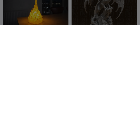
Dragão de Sopro de Fogo
#174 Estátua de Dragão de
"Lâmpada" - Miniatura de
Fantasia Rugindo - Fera
DND
EverythingD
710
Alada
29flo
335
822
675


ND
MetalSlug sv001
benchy gótico
Carmen
4.2K
PrintMania3
910
2K
2.9K


Chan
D
