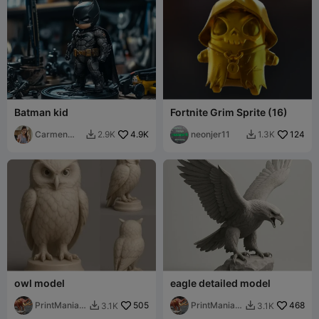
Batman kid
Fortnite Grim Sprite (16)
Carmen
4.9K
neonjer11
124
2.9K
1.3K


Chan
owl model
eagle detailed model
PrintMania3
505
PrintMania3
468
3.1K
3.1K


D
D