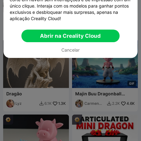
único clique. Interaja com os modelos para ganhar pontos
exclusivos e desbloquear mais surpresas, apenas na
Kuromi (My Melody e
Máquina de Café Simulada ·
aplicação Creality Cloud!
Kuromi)
Conjunto de Decoração
Edna Lab
161
Doméstica de Loja de Chá
SG Creation
184
548
354


com Leite
Abrir na Creality Cloud

Cancelar
G
I
F
Dragão
Majin Buu Dragonball
Mugen
Lyz
1.3K
Carmen
4.6K
6.1K
2.2K


Chan