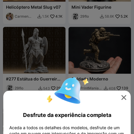
Helicóptero Metal Slug v07
Mini Vader Figurine
Carmen
4.1K
29flo
5.2K
1.5K
58.6K


Chan
#277 Estátua do Guerreiro
Soldado Moderno
Herói Espartano
29flo
296
PrintMania3
139
543
408


D

Desfrute da experiência completa
Aceda a todos os detalhes dos modelos, desfrute de um
corte em nuvem sem interrupções e de impressão com um