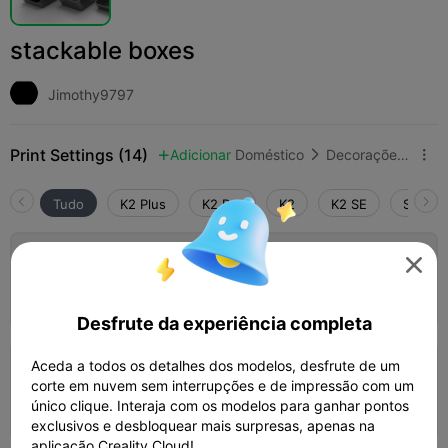
stackable boxes
Jimothy9797
Print Settings (14)
Adicionar
Doméstico
Decorações e Ornamentos para Casa



Tudo
K2 Plus
K2 Pro
K2
K2 SE
SPARKX
5.0

0.24mm layer, 2 walls, 15% infill

01h 15m
1 plates
63.06g



Desfrute da experiência completa
Aceda a todos os detalhes dos modelos, desfrute de um
0.2mm layer, 3 walls, 15% infill
corte em nuvem sem interrupções e de impressão com um
02h 03m
1 plates
70.02g
único clique. Interaja com os modelos para ganhar pontos



exclusivos e desbloquear mais surpresas, apenas na
aplicação Creality Cloud!