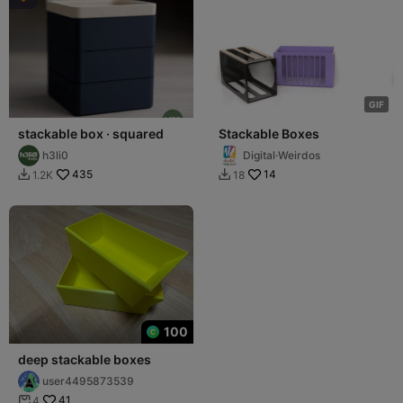
G
I
F
stackable box · squared
Stackable Boxes
h3li0
Digital·Weirdos
435
14
1.2K
18


100
deep stackable boxes
user4495873539
41
4
