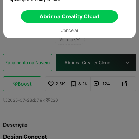
0.2mm layer, 2 walls, 15% infill
Abrir na Creality Cloud
01h 43m
1 plates
62.83g



Cancelar
Ver mais

Fatiamento na Nuvem
Abrir na Creality Cloud

Boost
2.5K
3.2K
124



2025-07-23
7.9K
220



Descrição
Design Concept