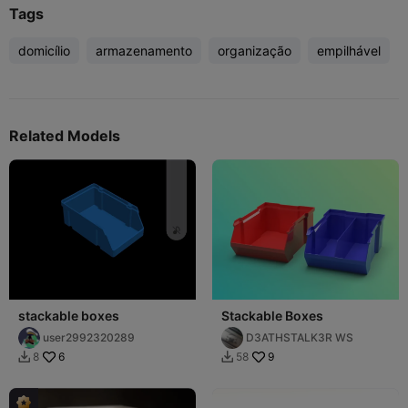
Tags
domicílio
armazenamento
organização
empilhável
Related Models
stackable boxes
Stackable Boxes
user2992320289
D3ATHSTALK3R WS
6
9
8
58

