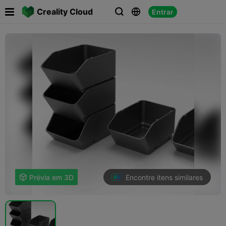

Creality Cloud
Entrar



Encontre itens similares

Prévia em 3D