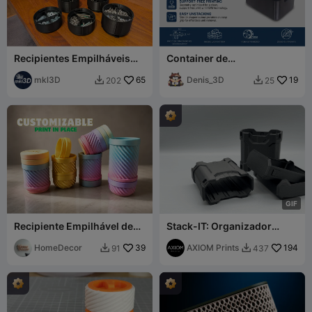
Recipientes Empilháveis
Container de
com Trava de Torção -
Armazenamento Modular
Parte 2
mkl3D
65
Empilhável
Denis_3D
19
202
25


(120x60x40mm)
G
I
F
Recipiente Empilhável de
Stack-IT: Organizador
Impressão no Local
Modular [Kit Inicial
HomeDecor
39
50x100]
AXIOM Prints
194
91
437

