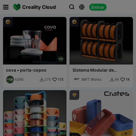

Creality Cloud
Entrar



cova • porta-copos
Sistema Modular de
Armazenamento de
h3li0
115
Filamento - V1 (Testado e
AWT Works
1K
270
6K


Reforçado)
