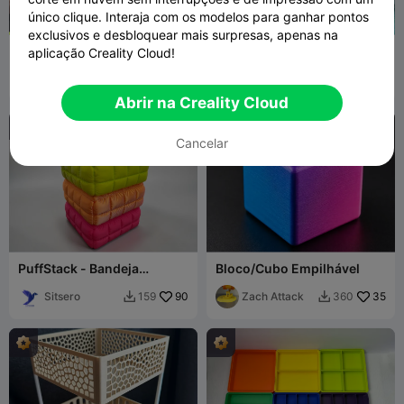
único clique. Interaja com os modelos para ganhar pontos
exclusivos e desbloquear mais surpresas, apenas na
HEXA-Pod Carrossel
Brinquedo fidget de árvore
aplicação Creality Cloud!
Modular: Armazenamento
de Natal
Infinito 100% Imprimível
AXIOM Prints
237
Gerzsian 3d
745
581
4K


Abrir na Creality Cloud
Cancelar
PuffStack - Bandeja
Bloco/Cubo Empilhável
Acolchoada Empilhável
Multiuso
Sitsero
90
Zach Attack
35
159
360

