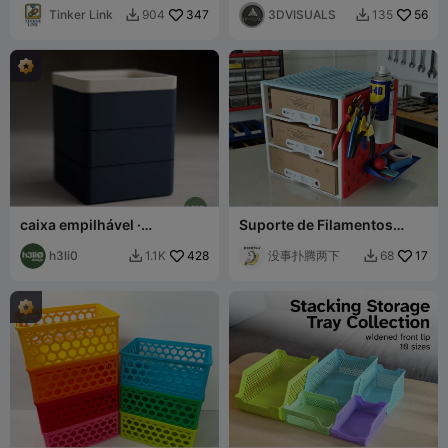
pequenas com tampas
Tinker Link
347
3DVISUALS
56
904
135


(sem suportes)
caixa empilhável ·
Suporte de Filamentos
quadrada
Empilhável ao Infinito
h3li0
428
没事扑腾两下
17
1.1K
68

