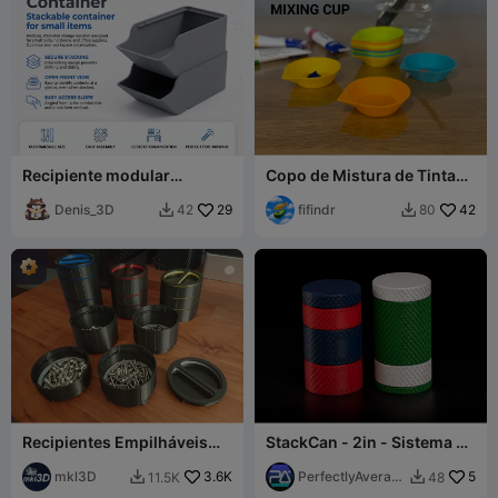
Recipiente modular
Copo de Mistura de Tinta
empilhável (organizador)
Empilhável
para pequenos itens
Denis_3D
29
fifindr
42
42
80


Recipientes Empilháveis
StackCan - 2in - Sistema de
com Trava de Torção
Armazenamento Modular
mkl3D
3.6K
com Rosca
PerfectlyAverag
5
11.5K
48


e