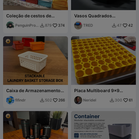
Coleção de cestos de
Vasos Quadrados
arrumação empilháveis (10
Empilháveis com Bandeja
tamanhos)
PenguinProt
374
de Drenagem
TRED
42
879
47


otypes
Caixa de Armazenamento
Placa Multiboard 9x9
Empilhável de Cesto de
empilhada em 5, 10 ou 15
Roupa
fifindr
266
peças
Neridel
61
502
300

