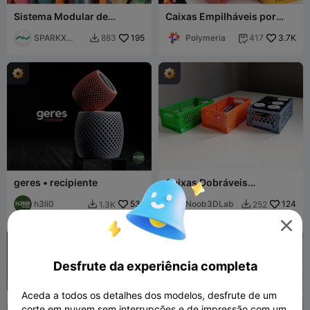
Sistema Modular de
Caixas Empilháveis por
Armazenamento de
Polymeria
Filamento com logotipo da
SPARKX
195
Polymeria
3.7K
883
417


Creality
Official
geres • recipiente
Caixas Dobráveis
Empilháveis - Caixas de
h3li0
531
armazenamento
Noob3DLab
124
1.3K
252



Desfrute da experiência completa
Aceda a todos os detalhes dos modelos, desfrute de um
corte em nuvem sem interrupções e de impressão com um