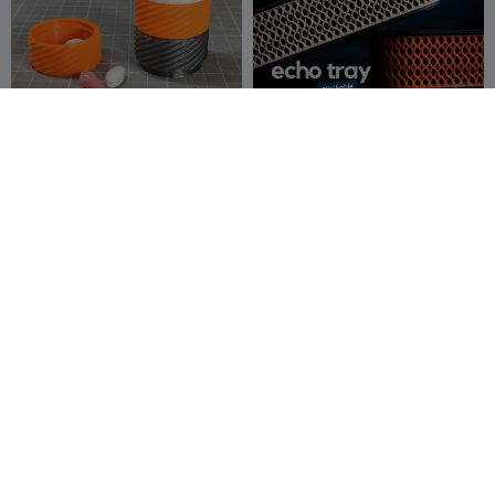
Caixa de comprimidos mini
echo · bandeja
à prova d'água,
infinitamente empilhável
DIYER LEAN
52
h3li0
204
311
413


BrickBox - Uma Caixa
Organizador de Gaveta
Deslizante
Moderno – Organizador de
OfficineCasp
163
Mesa Minimalista
SliceBySlice
140
473
369


erLAB
SliceBySli