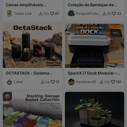
Caixas empilháveis
Coleção de Bandejas de
150mmx100mm
Armazenamento
Tinker Link
47
Empilháveis (10 tamanhos)
PenguinPrototy
33
193
69


pes
OCTASTACK - Sistema
SparkX i7 Dock Modular –
Tático Modular EDC
Sistema Empilhável
Loher
12
Hackman3D
191
48
762

