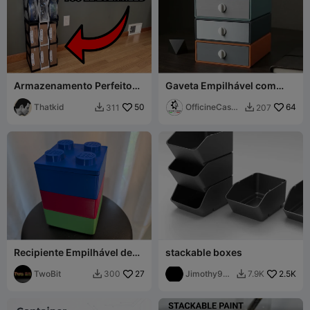
Armazenamento Perfeito
Gaveta Empilhável com
de Filamento
Trava Giratória
Thatkid
50
OfficineCaspe
64
311
207


rLAB
Recipiente Empilhável de
stackable boxes
Lego
TwoBit
27
Jimothy979
2.5K
300
7.9K


7