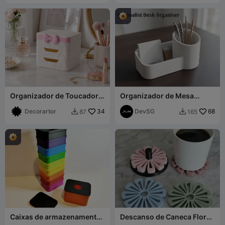
Organizador de Toucador
Organizador de Mesa
Empilhável com Laço Rosa
Minimalista
- Caixa de Armazenamento
Decorartor
34
DevSG
68
87
165


Caixas de armazenamento
Descanso de Caneca Floral
empilháveis para peças
(Suporte Empilhável)