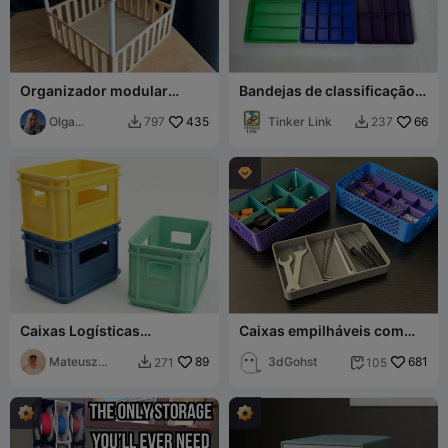
Organizador modular
Bandejas de classificação
expansível
empilháveis com tampa
Olga
435
Tinker Link
66
797
237


Danilova

Caixas Logísticas
Caixas empilháveis com
Empilháveis | 3 Tamanhos
tabuleiros organizadores
Mateusz
89
3dGohst
681
271
105


Tokarz