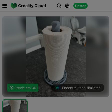

Creality Cloud
Entrar



Encontre itens similares

Prévia em 3D