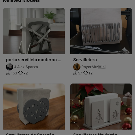
porta servilleta moderno o
Servilletero
servilletero
J Alex Sparza
RoyerMtz🇲🇽
72
12
153
57


Servilletero de Corazón
Servilletero Navideño