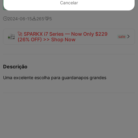
Boost
139
186
2



Cancelar
2024-06-15
265
5



🚀 SPARKX i7 Series — Now Only $229
sale

(26% OFF) >> Shop Now
Descrição
Uma excelente escolha para guardanapos grandes