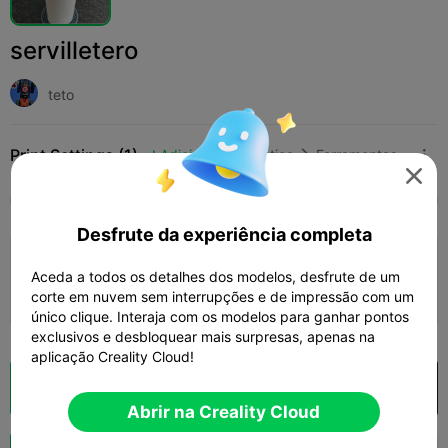
servilletero
teto
Print Settings (1)
Adicionar
Doméstico
Ferramentas e Peças de Reposição




Tudo
K2 Plus
K2 Pro
K2
SPARKX i7
Cre
Desfrute da experiência completa
0.2mm layer, 2 walls, 15% infill
Aceda a todos os detalhes dos modelos, desfrute de um
06h 06m
1 plates
76.10g



corte em nuvem sem interrupções e de impressão com um
único clique. Interaja com os modelos para ganhar pontos
exclusivos e desbloquear mais surpresas, apenas na
aplicação Creality Cloud!
Fatiamento na Nuvem
Abrir na Creality Cloud

Abrir na Creality Cloud