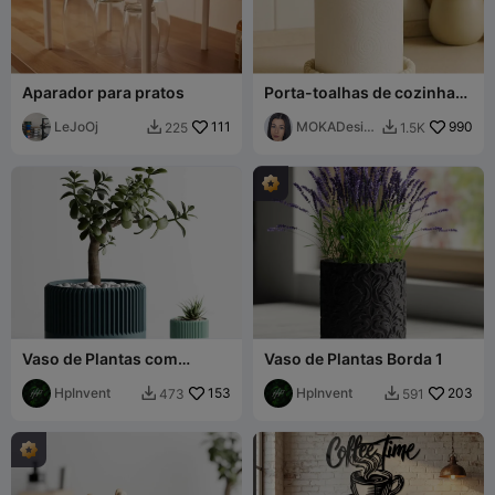
Aparador para pratos
Porta-toalhas de cozinha
Prasel - MOKA Design
LeJoOj
111
MOKADesig
990
225
1.5K


n
Vaso de Plantas com
Vaso de Plantas Borda 1
Nervuras Delta 1
HpInvent
153
HpInvent
203
473
591

