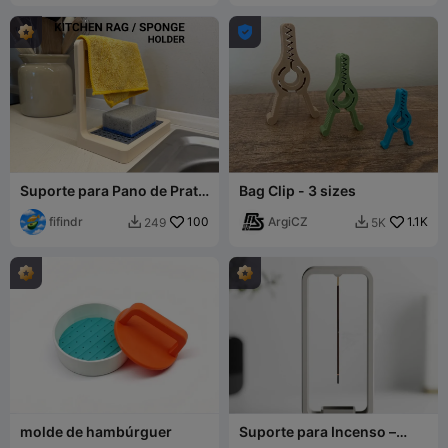

Suporte para Pano de Prato
Bag Clip - 3 sizes
e Esponja
fifindr
100
ArgiCZ
1.1K
249
5K


molde de hambúrguer
Suporte para Incenso –
Eleve Seus Rituais de