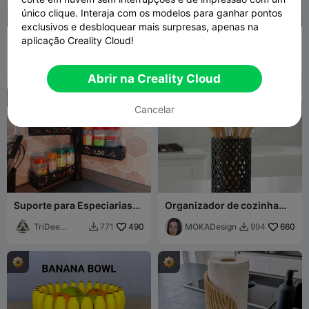
único clique. Interaja com os modelos para ganhar pontos
exclusivos e desbloquear mais surpresas, apenas na
Conjunto de Funis de
Torre de Musgo Verdura –
aplicação Creality Cloud!
Rosca para Garrafas
O Suporte Modular para
fifindr
693
Trepadeiras
HpInvent
290
1.5K
740


Abrir na Creality Cloud
Cancelar
Suporte para Especiarias
Organizador de cozinha
(extensível)
Baloo - MOKA Design
TriDee
490
MOKADesign
660
771
994


Design