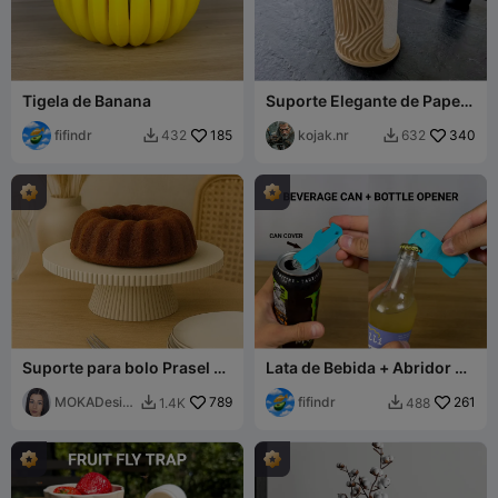
Tigela de Banana
Suporte Elegante de Papel
Toalha com Ondas –
fifindr
185
Decoração Moderna de
kojak.nr
340
432
632


Cozinha
Suporte para bolo Prasel -
Lata de Bebida + Abridor de
MOKA Design
Garrafa
MOKADesig
789
fifindr
261
1.4K
488


n