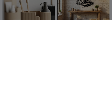
Duova – O Elegante
Arte de Parede 166
Organizador Oval para
Banheiro e Mesa
HpInvent
286
coreXY 3D
138
457
256


JOGO DE PÁSCOA DO OVO /
Suporte para Bananas
JOGO DO OVO / PORTA-
FlowFrame
OVOS
Sektor 7
525
PengarouX
375
564
789


Studios