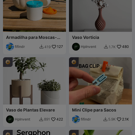
Armadilha para Moscas-
Vaso Vorticia
das-frutas / Pragas
fifindr
127
HpInvent
480
419
1.7K


Vaso de Plantas Elevare
Mini Clipe para Sacos
HpInvent
422
fifindr
2.1K
891
5.9K


