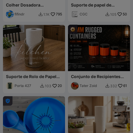
Colher Dosadora
Suporte de papel de
Deslizante para Pó em
cozinha
Garrafas
fifindr
795
CGC
50
1.1K
105


Suporte de Rolo de Papel
Conjunto de Recipientes
de Cozinha Japandi -
Robustos 50mm - 4 Peças
Redondo
Porta 427
20
Tater Zoid
61
103
332


