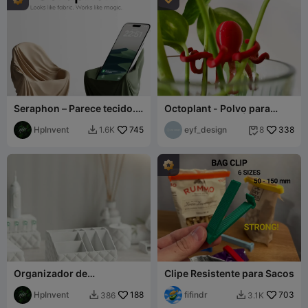
Seraphon – Parece tecido.
Octoplant - Polvo para
Funciona como mágica.
Propagação em Água
HpInvent
745
eyf_design
338
1.6K
8


Organizador de
Clipe Resistente para Sacos
Maquiagem (Conjunto de
Banheiro Inflável)
HpInvent
188
fifindr
703
386
3.1K

