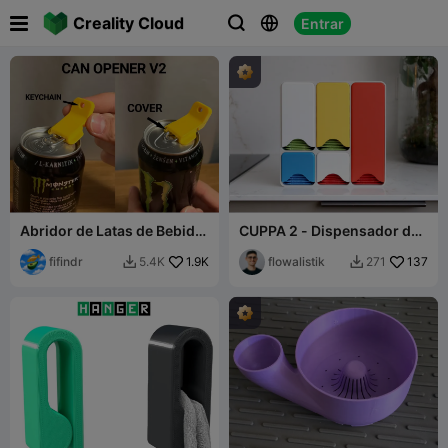

Creality Cloud
Entrar



Abridor de Latas de Bebida
CUPPA 2 - Dispensador de
com Tampa
Saquinhos de Chá
fifindr
1.9K
flowalistik
137
5.4K
271

