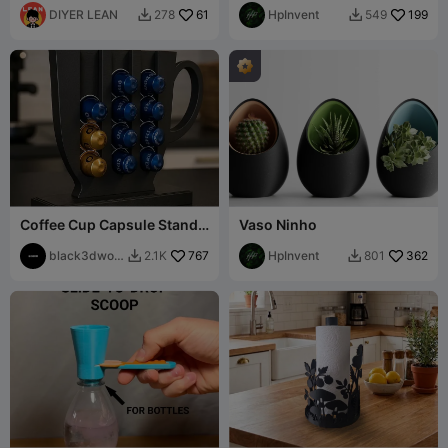
DIYER LEAN
61
Relaxamento!
HpInvent
199
278
549


Coffee Cup Capsule Stand –
Vaso Ninho
Stylish Pod Organizer
black3dwor
767
HpInvent
362
2.1K
801


ks