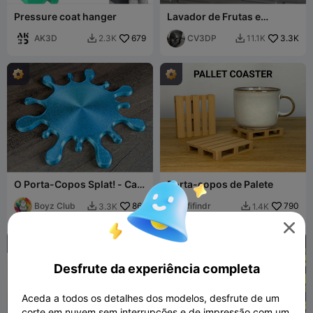
Pressure coat hanger
Lavador de Frutas e
Vegetais Melhorado V3
AK3D
679
CV3DP
3.3K
2.3K
11.1K


O Porta-Copos Splat! - Café
Porta-copos de Palete
Chá Cerveja Milkshake
Suco Matcha
Boyz Club
861
fifindr
790
3.3K
1.4K



Desfrute da experiência completa
Aceda a todos os detalhes dos modelos, desfrute de um
corte em nuvem sem interrupções e de impressão com um