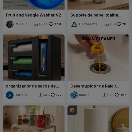
Fruit and Veggie Washer V2
Suporte de papel toalha
estriado "Forma"
CV3DP
3.9K
Deltaprints
28
12.7K
139


organizador de sacos de
Desentupidor de Ralo /
cozinha
Serpente
Cabana
172
fifindr
397
149
676

