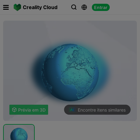

Creality Cloud
Entrar



Encontre itens similares

Prévia em 3D