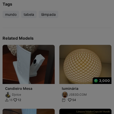
Tags
mundo
tabela
lâmpada
Related Models
3,000
Candieiro Mesa
luminária
Djvice
JSB3D.COM
12
54
16

