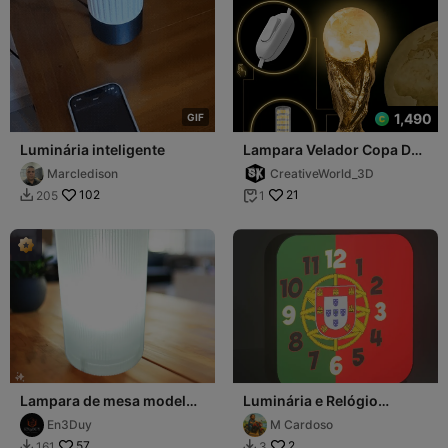
1,490
G
I
F
Luminária inteligente
Lampara Velador Copa Del
Mundo
Marcledison
CreativeWorld_3D
102
21
205
1


Lampara de mesa modelo
Luminária e Relógio
pantalla cristal
Bandeira de Portugal
En3Duy
M Cardoso
57
2
161
3

