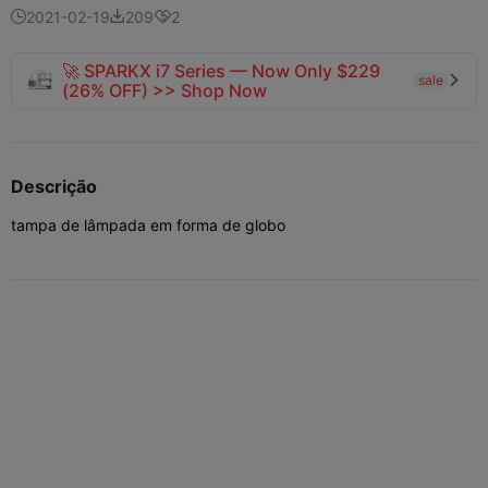
2021-02-19
209
2



🚀 SPARKX i7 Series — Now Only $229
sale

(26% OFF) >> Shop Now
Descrição
tampa de lâmpada em forma de globo