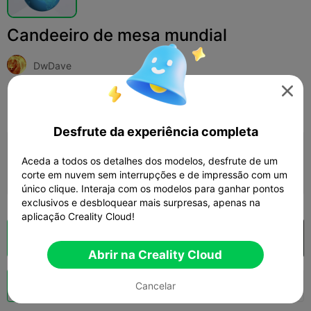
Candeeiro de mesa mundial
DwDave

Print Settings
Adicionar
Doméstico
Iluminação e Luminárias



Desfrute da experiência completa
Adicionar configuração de impressão

Aceda a todos os detalhes dos modelos, desfrute de um
Ganhar mais pontos
corte em nuvem sem interrupções e de impressão com um
único clique. Interaja com os modelos para ganhar pontos
exclusivos e desbloquear mais surpresas, apenas na
aplicação Creality Cloud!
Fatiamento na Nuvem
Abrir na Creality Cloud

Abrir na Creality Cloud
Boost
135
78
4



Cancelar