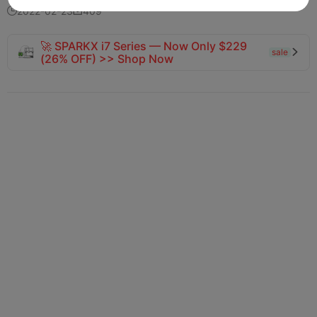
2022-02-23
409


🚀 SPARKX i7 Series — Now Only $229
sale

(26% OFF) >> Shop Now