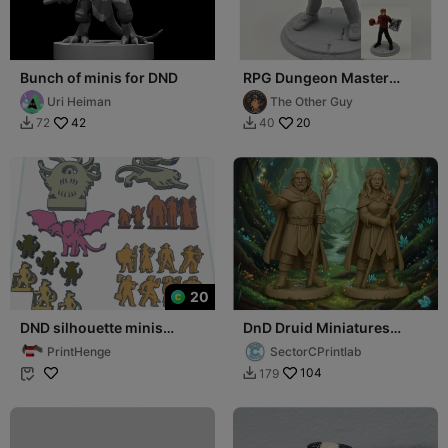
Bunch of minis for DND
RPG Dungeon Master
Miniature
Uri Heiman
The Other Guy
42
20
72
40


20
DND silhouette minis
DnD Druid Miniatures
collection 1
(5cm) - Rol
PrintHenge
SectorCPrintlab
104
179

