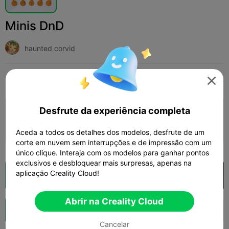
Minis DnD
haunted corvid
Print Settings
Adicionar
Miniaturas
Personagens e Criaturas




Desfrute da experiência completa
Adicionar configuração de impressão

Ganhar mais pontos
Aceda a todos os detalhes dos modelos, desfrute de um
corte em nuvem sem interrupções e de impressão com um
único clique. Interaja com os modelos para ganhar pontos
exclusivos e desbloquear mais surpresas, apenas na
aplicação Creality Cloud!
Fatiamento na Nuvem
Abrir na Creality Cloud

Abrir na Creality Cloud
Boost
131
135
6



Cancelar