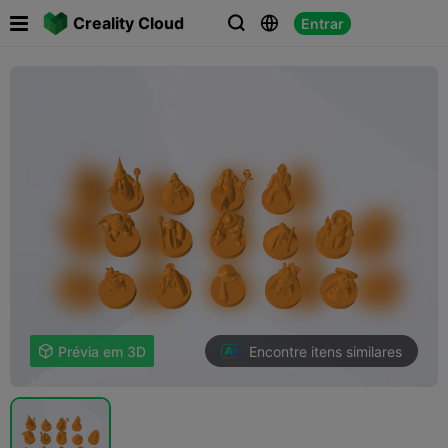

Creality Cloud
Entrar



Encontre itens similares

Prévia em 3D