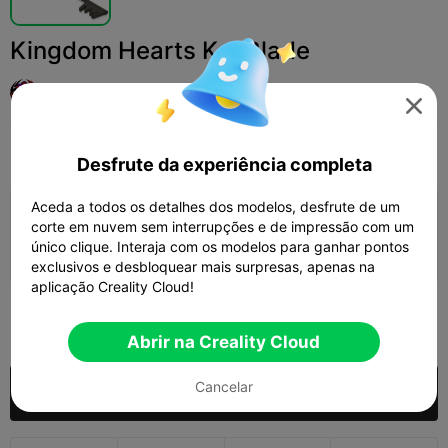
Kingdom Hearts KeyBlade
Necro_Lokie

Print Settings
Adicionar
Miniaturas
Personagens e Criaturas



Desfrute da experiência completa
Aceda a todos os detalhes dos modelos, desfrute de um
Adicionar configuração de impressão

corte em nuvem sem interrupções e de impressão com um
único clique. Interaja com os modelos para ganhar pontos
Ganhar mais pontos
exclusivos e desbloquear mais surpresas, apenas na
aplicação Creality Cloud!
500

Abrir na Creality Cloud
Cancelar
Comprar