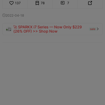
137
78
7


2022-04-18

🚀 SPARKX i7 Series — Now Only $229
sale

(26% OFF) >> Shop Now