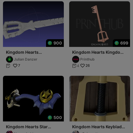
900
699
Kingdom Hearts
Kingdom Hearts Kingdom
Braveheart Keyblade
Key for cosplay
Julian Danzer
Printhub
Assembly
7
26
4


500
Kingdom Hearts Star
Kingdom Hearts Keyblade,
Seeker KeyBlade
Sora