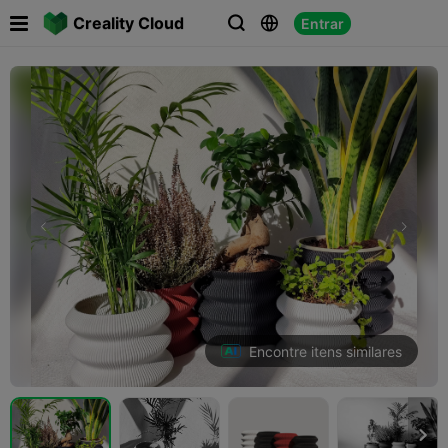

Creality Cloud
Entrar



Encontre itens similares
