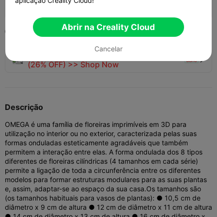
aplicação Creality Cloud!
122
55
1


Abrir na Creality Cloud
2022-12-04

Cancelar
🚀 SPARKX i7 Series — Now Only $229
sale

(26% OFF) >> Shop Now
Descrição
OMEGA é uma família de floreiras imprimíveis em 3D para
utilização no interior ou no exterior, caracterizada pelas suas
formas onduladas esteticamente agradáveis que também
permitem a interação entre elas. A forma ondulada dos 8 tipos
diferentes de floreiras cilíndricas (4 tamanhos em cada série)
permite a ligação de toda a circunferência entre os diferentes
modelos para formar estruturas modulares para as suas plantas
e, assim, adaptar-se ao espaço da sua casa.
Os tamanhos são
(os tamanhos habituais para vasos de plantas): ● 10,5 cm de
diâmetro x 9 cm de altura ● 12 cm de diâmetro x 11 cm de altura
● 14 cm de diâmetro x 13 cm de altura ● 16 cm de diâmetro x