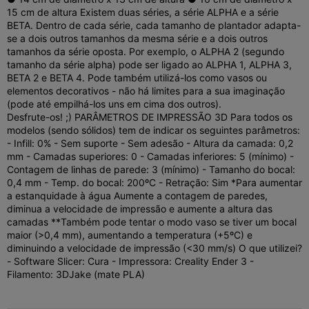
15 cm de altura Existem duas séries, a série ALPHA e a série
BETA. Dentro de cada série, cada tamanho de plantador adapta-
se a dois outros tamanhos da mesma série e a dois outros
tamanhos da série oposta. Por exemplo, o ALPHA 2 (segundo
tamanho da série alpha) pode ser ligado ao ALPHA 1, ALPHA 3,
BETA 2 e BETA 4. Pode também utilizá-los como vasos ou
elementos decorativos - não há limites para a sua imaginação
(pode até empilhá-los uns em cima dos outros).
Desfrute-os! ;) PARÂMETROS DE IMPRESSÃO 3D Para todos os
modelos (sendo sólidos) tem de indicar os seguintes parâmetros:
- Infill: 0% - Sem suporte - Sem adesão - Altura da camada: 0,2
mm - Camadas superiores: 0 - Camadas inferiores: 5 (mínimo) -
Contagem de linhas de parede: 3 (mínimo) - Tamanho do bocal:
0,4 mm - Temp. do bocal: 200ºC - Retração: Sim *Para aumentar
a estanquidade à água Aumente a contagem de paredes,
diminua a velocidade de impressão e aumente a altura das
camadas **Também pode tentar o modo vaso se tiver um bocal
maior (>0,4 mm), aumentando a temperatura (+5ºC) e
diminuindo a velocidade de impressão (<30 mm/s) O que utilizei?
- Software Slicer: Cura - Impressora: Creality Ender 3 -
Filamento: 3DJake (mate PLA)