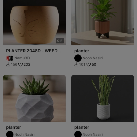
G
I
F
PLANTER 2048D - WEED
planter
PLANTER
Namu3D
Nooh Nasiri
202
50
156
101


planter
planter
Nooh Nasiri
Nooh Nasiri