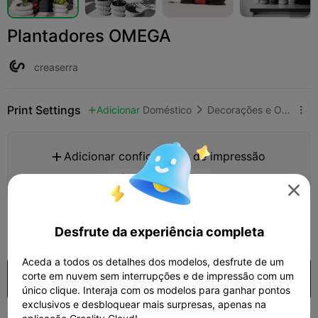
Plantadores OMEGA
creaserra
Print Settings
Adicionar
Doméstico
Decorações e Ornamentos para Casa



Adicionar configuração de impressão

Ganhar mais pontos

500
Desfrute da experiência completa

Aceda a todos os detalhes dos modelos, desfrute de um
corte em nuvem sem interrupções e de impressão com um
Comprar
único clique. Interaja com os modelos para ganhar pontos
exclusivos e desbloquear mais surpresas, apenas na