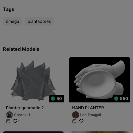
Tags
ômega
plantadores
Related Models
50
550
Planter geomatic 2
HAND PLANTER
Creative1
Loni Dougall
3

