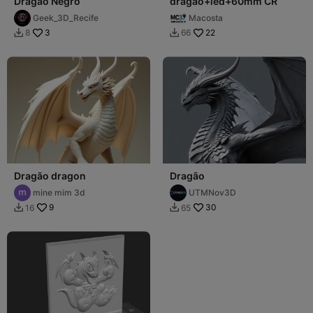
Dragão Negro
dragao+led+60mm CR
Geek_3D_Recife
Macosta
3
22
8
66


Dragão dragon
Dragão
mine mim 3d
UTMNov3D
9
30
16
65

