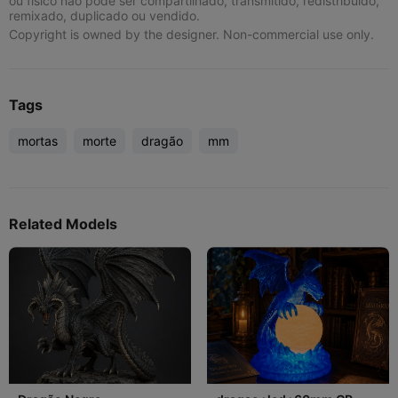
ou físico não pode ser compartilhado, transmitido, redistribuído,
remixado, duplicado ou vendido.
Copyright is owned by the designer. Non-commercial use only.
Tags
mortas
morte
dragão
mm
Related Models