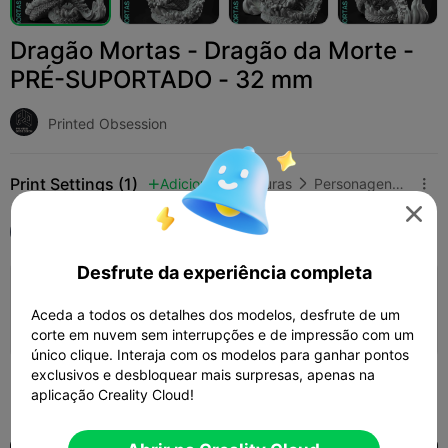
Dragão Mortas - Dragão da Morte -
PRÉ-SUPORTADO - 32 mm
Printed Obsession
Print Settings (1)
Adicionar
Miniaturas
Personagens e Criaturas




Tudo
Ender-3 V3 Plus
Desfrute da experiência completa
camada de 0,2mm, 3 paredes, 10 de
preenchimento
Aceda a todos os detalhes dos modelos, desfrute de um
10h 58m
4 plates
160.04g



corte em nuvem sem interrupções e de impressão com um
único clique. Interaja com os modelos para ganhar pontos
exclusivos e desbloquear mais surpresas, apenas na
400
aplicação Creality Cloud!
