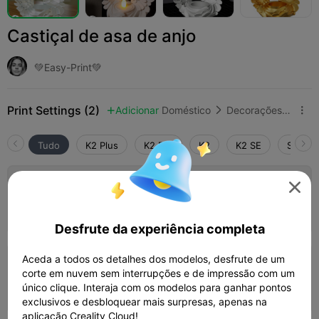
Castiçal de asa de anjo
💚Easy-Print💚
Print Settings (2)
Adicionar
Doméstico
Decorações e Ornamentos para Casa



Tudo
K2 Plus
K2 Pro
K2
K2 SE
SPARKX

0.2mm layer, 2 walls, 10% infill
Autor
02h 24m
1 plates
44.99g



Desfrute da experiência completa
Aceda a todos os detalhes dos modelos, desfrute de um
0.2mm layer, 2 walls, 15% infill
corte em nuvem sem interrupções e de impressão com um
único clique. Interaja com os modelos para ganhar pontos
02h 12m
1 plates
48.75g



exclusivos e desbloquear mais surpresas, apenas na
aplicação Creality Cloud!