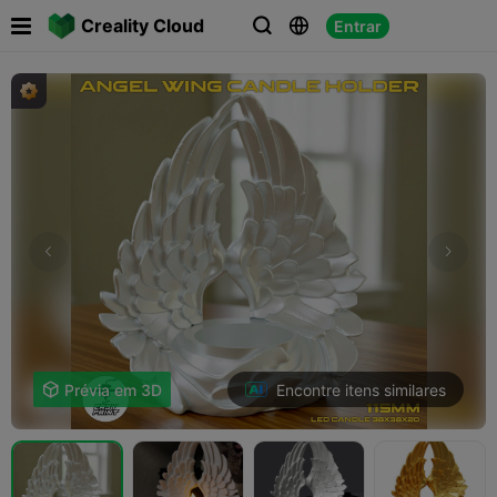

Creality Cloud
Entrar



Encontre itens similares

Prévia em 3D