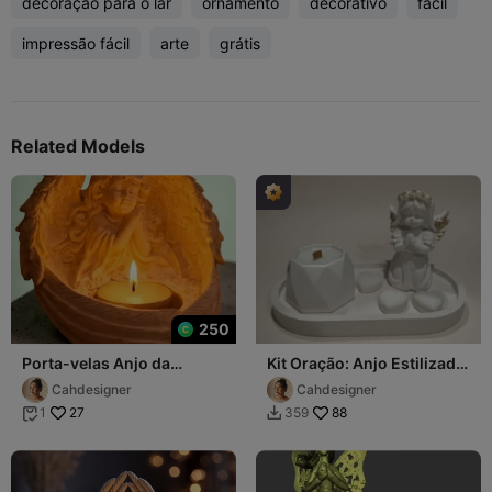
decoração para o lar
ornamento
decorativo
fácil
impressão fácil
arte
grátis
Related Models
250
Porta-velas Anjo da
Kit Oração: Anjo Estilizado,
Guarda (Suporte para
Vaso vela and Bandeja
Cahdesigner
Cahdesigner
Vela)
27
88
1
359

