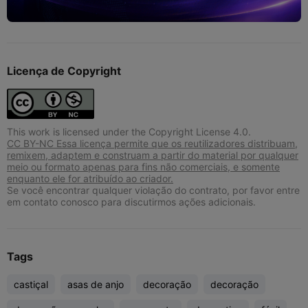
Licença de Copyright
This work is licensed under the Copyright License 4.0.
CC BY-NC Essa licença permite que os reutilizadores distribuam,
remixem, adaptem e construam a partir do material por qualquer
meio ou formato apenas para fins não comerciais, e somente
enquanto ele for atribuído ao criador.
Se você encontrar qualquer violação do contrato, por favor entre
em contato conosco para discutirmos ações adicionais.
Tags
castiçal
asas de anjo
decoração
decoração