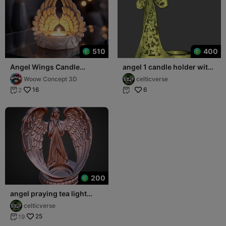
510
400
Angel Wings Candle
angel 1 candle holder with
Holder | Guardian Angel
bird
Woow Concept 3D
celticverse
Figurine
16
6
2


200
angel praying tea light
candle
celticverse
25
19
