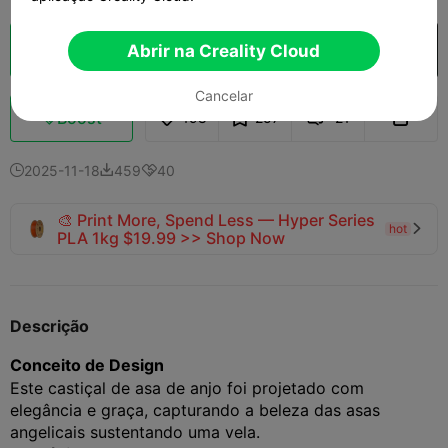
Fatiamento na Nuvem
Abrir na Creality Cloud
Abrir na Creality Cloud

Cancelar
Boost
198
257
21



2025-11-18
459
40



🎨 Print More, Spend Less — Hyper Series
hot

PLA 1kg $19.99 >> Shop Now
Descrição
Conceito de Design
Este castiçal de asa de anjo foi projetado com
elegância e graça, capturando a beleza das asas
angelicais sustentando uma vela.