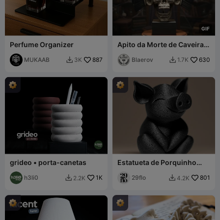
G
I
F
Perfume Organizer
Apito da Morte de Caveira
Asteca – Mictlantecuhtli –
MUKAAB
887
Artefato do Cofre
Blaerov
630
3K
1.7K


grideo • porta-canetas
Estatueta de Porquinho
Fofo
h3li0
1K
29flo
801
2.2K
4.2K

