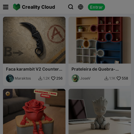

Creality Cloud
Entrar



Faca karambit V2 Counter
Prateleira de Quebra-
Strike.
Cabeça
Maraktos
256
JoseV
558
1.2K
1.1K

