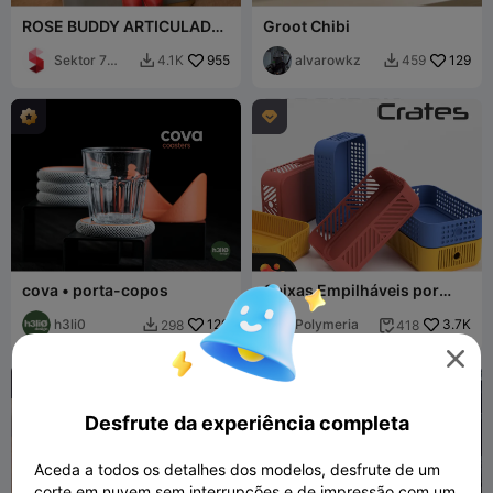
ROSE BUDDY ARTICULADO
Groot Chibi
/ PRESENTE PARA O DIA
DOS NAMORADOS E DIA
Sektor 7
955
alvarowkz
129
4.1K
459


DAS MÃES
Studios

cova • porta-copos
Caixas Empilháveis por
Polymeria
h3li0
120
Polymeria
3.7K
298
418



Desfrute da experiência completa
Aceda a todos os detalhes dos modelos, desfrute de um
corte em nuvem sem interrupções e de impressão com um