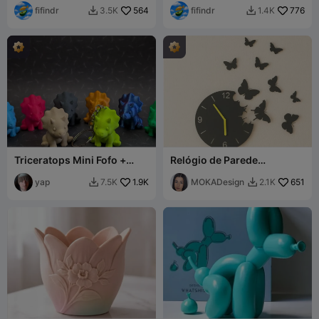
fifindr
564
fifindr
776
3.5K
1.4K


Triceratops Mini Fofo +
Relógio de Parede
Chaveiro
Papillons - MOKA Design
yap
1.9K
MOKADesign
651
7.5K
2.1K

