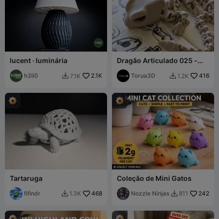
lucent · luminária
Dragão Articulado 025 -
Esqueleto
h3li0
2.1K
Torua3D
416
7.1K
1.2K


Tartaruga
Coleção de Mini Gatos
fifindr
468
Nozzle Ninjas
242
1.3K
811

