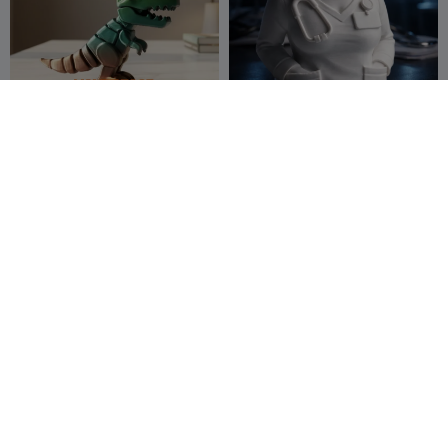
Dinossauro T-Rex Básico
Porta-canetas Jaleco de
Médico – Organizador de
HomeDecor
1.9K
Mesa Médica
Botany Chic
141
7.6K
279


Chaveiro Fofo de Panda
Figura Realista de Mewtwo
Bebê
ZeroForm
482
VarietyImpre
621
2.1K
1.4K


Studio
ssion45