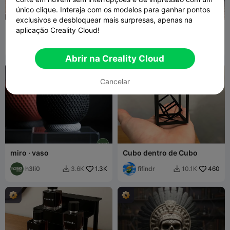
único clique. Interaja com os modelos para ganhar pontos
exclusivos e desbloquear mais surpresas, apenas na
Corações da Meia-Noite –
Crânio de Dragão
aplicação Creality Cloud!
Dia dos Namorados
BlueShadov
343
BondFire
725
619
1.3K


v
Abrir na Creality Cloud
Cancelar
miro · vaso
Cubo dentro de Cubo
h3li0
1.3K
fifindr
460
3.6K
10.1K

