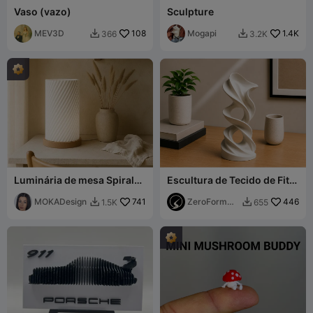
Vaso (vazo)
Sculpture
MEV3D
108
Mogapi
1.4K
366
3.2K


Luminária de mesa Spirala
Escultura de Tecido de Fita
- MOKA Design
Fluida (Sem Suporte)
MOKADesign
741
ZeroForm
446
1.5K
655


Studio