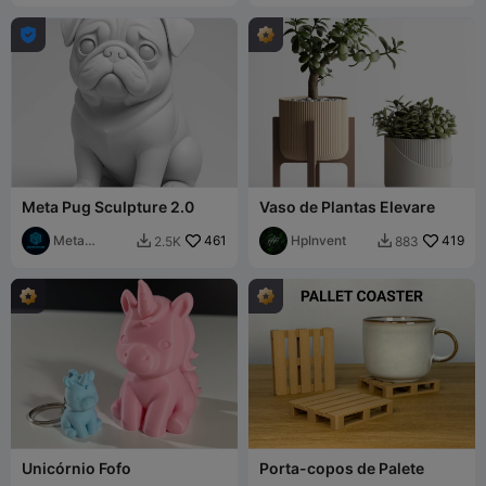

Meta Pug Sculpture 2.0
Vaso de Plantas Elevare
Meta
461
HpInvent
419
2.5K
883


Mystery
Unicórnio Fofo
Porta-copos de Palete