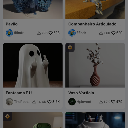
Pavão
Companheiro Articulado de
Soquete de 10mm
fifindr
523
fifindr
629
796
1.6K


Fantasma F U
Vaso Vorticia
ThePoetG
3.5K
HpInvent
479
14.4K
1.7K


q