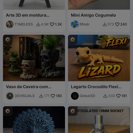
Arte 3D em moldura
Mini Amigo Cogumelo
Porsche 911
T1MELESS
1.3K
fifindr
240
4.9K
573


Vaso de Caveira com
Lagarto Crocodilo Flexi
Raízes
Fofo – Réptil Bebê
3DVISUALS
180
Articulado
Ginkel3D
181
171
330

