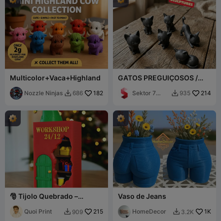
Multicolor+Vaca+Highland
GATOS PREGUIÇOSOS /
ESCULTURAS MODERNAS
Nozzle Ninjas
182
DE GATOS / ESCULTURAS
Sektor 7
214
686
935


PRETAS
Studios
🎅 Tijolo Quebrado –
Vaso de Jeans
Oficina do Papai Noel (24
de dezembro)
Quoi Print
215
HomeDecor
1K
909
3.2K

