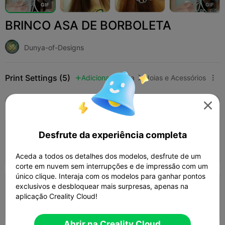
G
I
F
G
I
F
BRINCO ASA DE BORBOLETA
Dunya-of-Designs
Print Settings (5)
Adicionar
Moda
Joias e Acessórios



Tudo
K2 Plus
K2 Pro
K2
K2 SE
SPARKX

4.8

0.2mm camada, 3 paredes, 15%
Desfrute da experiência completa
preenchimento
28m 25s
1 plates
15.39g



Aceda a todos os detalhes dos modelos, desfrute de um
corte em nuvem sem interrupções e de impressão com um
único clique. Interaja com os modelos para ganhar pontos
exclusivos e desbloquear mais surpresas, apenas na
0.2mm camada, 3 paredes, 20%
aplicação Creality Cloud!
preenchimento
41m 46s
1 plates
16.95g



Abrir na Creality Cloud