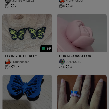
user1557412828
Franchescor
2
31
6


99
FLYING BUTTERFLY
PORTA JOIAS FLOR
EARRINGS / PENDIENTES
Franchescor
JOTASC3D
MARIPOSA VOLANDO
22
3
5
5

