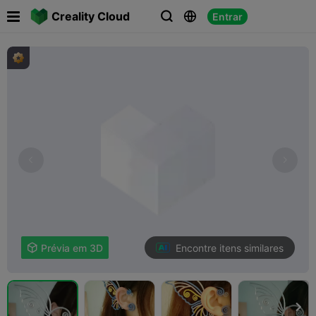

Creality Cloud
Entrar



Encontre itens similares

Prévia em 3D
