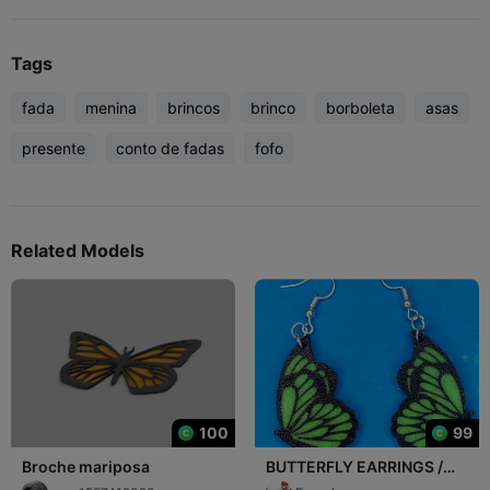
Tags
fada
menina
brincos
brinco
borboleta
asas
presente
conto de fadas
fofo
Related Models
100
99
Broche mariposa
BUTTERFLY EARRINGS /
PENDIENTES MARIPOSA